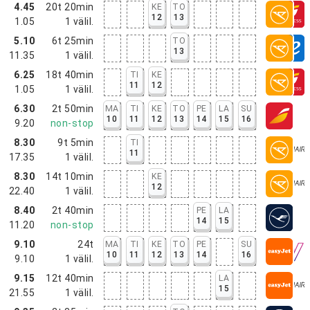
4.45
20t 20min
KE
TO
12
13
1.05
1
välil.
5.10
6t 25min
TO
13
11.35
1
välil.
6.25
18t 40min
TI
KE
11
12
1.05
1
välil.
6.30
2t 50min
MA
TI
KE
TO
PE
LA
SU
10
11
12
13
14
15
16
9.20
non-stop
8.30
9t 5min
TI
11
17.35
1
välil.
8.30
14t 10min
KE
12
22.40
1
välil.
8.40
2t 40min
PE
LA
14
15
11.20
non-stop
9.10
24t
MA
TI
KE
TO
PE
SU
10
11
12
13
14
16
9.10
1
välil.
9.15
12t 40min
LA
15
21.55
1
välil.