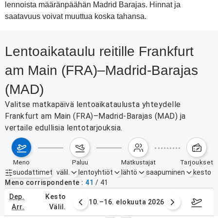
lennoista määränpäähän Madrid Barajas. Hinnat ja
saatavuus voivat muuttua koska tahansa.
Lentoaikataulu reitille Frankfurt
am Main (FRA)–Madrid-Barajas
(MAD)
Valitse matkapäivä lentoaikataulusta yhteydelle
Frankfurt am Main (FRA)–Madrid-Barajas (MAD) ja
vertaile edullisia lentotarjouksia.
meno
paluu
matkustajat
tarjoukset
suodattimet
välil.
lentoyhtiöt
lähtö
saapuminen
kesto
Aktiiviset suodattimet
ei mitään
Meno corrispondente
41
/
41
dep.
kesto
. elokuuta 2026
10.–16. elokuuta 2026
17.–2
arr.
välil.