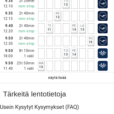
9.35
2t 35min
TO
13
12.10
non-stop
9.35
2t 40min
KE
12
12.15
non-stop
9.40
2t 40min
TI
PE
LA
11
14
15
12.20
non-stop
9.50
2t 40min
SU
16
12.30
non-stop
9.50
8t 10min
TO
PE
13
14
18.00
1
välil.
9.50
25t 50min
MA
10
11.40
1
välil.
näytä lisää
Tärkeitä lentotietoja
Usein Kysytyt Kysymykset
(FAQ)