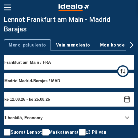
Lennot Frankfurt am Main - Madrid
Barajas
Meno-paluulento
Vain menolento
Monikohde
Trip type
Suorat Lennot
Matkatavarat
±3 Päivän