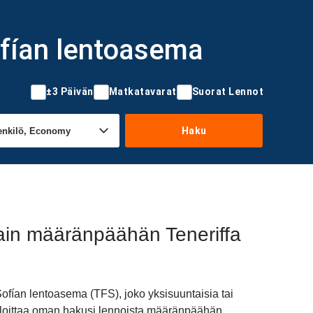
ofían lentoasema
±3 Päivän
Matkatavarat
Suorat Lennot
Haku
ain määränpäähän Teneriffa
ofían lentoasema (TFS), joko yksisuuntaisia tai
s aloittaa oman hakusi lennoista määränpäähän