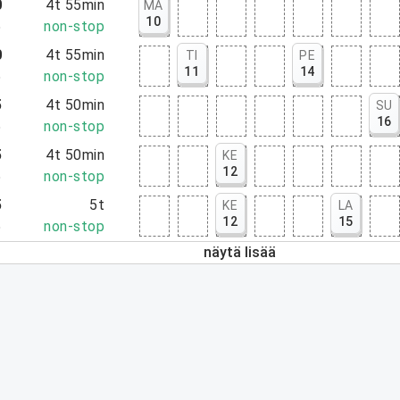
0
4t 55min
MA
10
5
non-stop
0
4t 55min
TI
PE
11
14
5
non-stop
5
4t 50min
SU
16
5
non-stop
5
4t 50min
KE
12
5
non-stop
5
5t
KE
LA
12
15
5
non-stop
näytä lisää