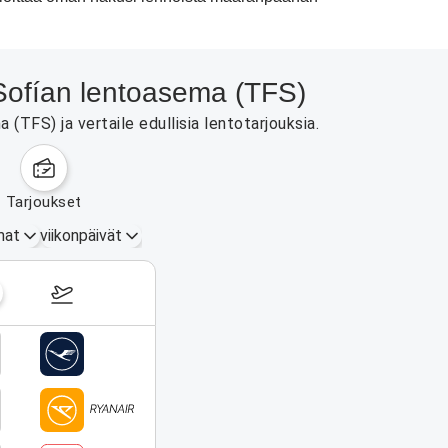
 Sofían lentoasema (TFS)
TFS) ja vertaile edullisia lentotarjouksia.
tarjoukset
mat
viikonpäivät
17.–23. elokuuta 2026