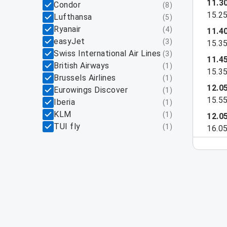
11.3
Condor
(
8
)
15.2
Lufthansa
(
5
)
Ryanair
(
4
)
11.4
easyJet
(
3
)
15.3
Swiss International Air Lines
(
3
)
11.4
British Airways
(
1
)
15.3
Brussels Airlines
(
1
)
12.0
Eurowings Discover
(
1
)
15.5
Iberia
(
1
)
KLM
(
1
)
12.0
TUI fly
(
1
)
16.0