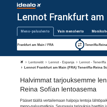
Lennot Frankfurt am 
Meno-paluulento
Vain menolento
Monikoh
Trip type
Lentoreitit
Lennot - Espanja
Lennot - Teneriffa
Lennot Frankfurt am Main (FRA) Teneriffa-Reina S
Halvimmat tarjouksemme lenn
Reina Sofían lentoasema
Pääset täällä vertailemaan halpoja lentoja lähtöpa
meno-paluumatkoja. Seuraavia tarjouksia haettiin j