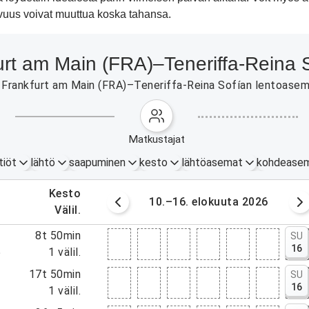
avuus voivat muuttua koska tahansa.
kfurt am Main (FRA)–Teneriffa-Reina
Frankfurt am Main (FRA)–Teneriffa-Reina Sofían lentoasema (
matkustajat
tiöt
lähtö
saapuminen
kesto
lähtöasemat
kohdease
.
kesto
okuuta 2026
10.–16. elokuuta 2026
.
välil.
5
8t 50min
SU
16
5
1
välil.
0
17t 50min
SU
16
0
1
välil.