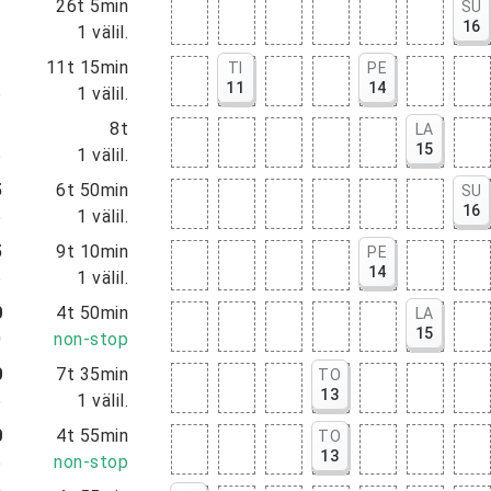
0
26t 5min
SU
16
5
1
välil.
0
11t 15min
TI
PE
11
14
5
1
välil.
5
8t
LA
15
5
1
välil.
5
6t 50min
SU
16
5
1
välil.
5
9t 10min
PE
14
5
1
välil.
0
4t 50min
LA
15
0
non-stop
0
7t 35min
TO
13
5
1
välil.
0
4t 55min
TO
13
5
non-stop