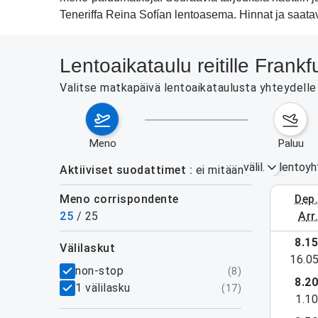
Teneriffa Reina Sofían lentoasema. Hinnat ja saat
Lentoaikataulu reitille Fran
Valitse matkapäivä lentoaikataulusta yhteydelle 
meno
paluu
välil.
lentoyh
Aktiiviset suodattimet
ei mitään
Meno corrispondente
dep
3.–9. el
25
/
25
arr
näytä lisää
8.1
välilaskut
16.0
suodattimet
non-stop
(
8
)
8.2
1 välilasku
(
17
)
1.1