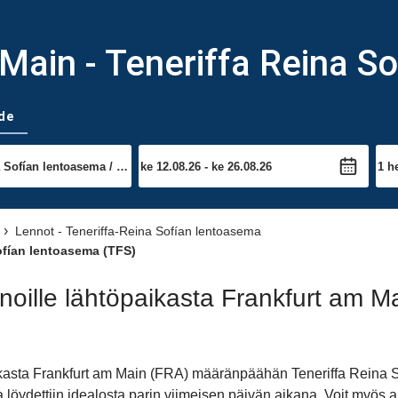
Main - Teneriffa Reina S
de
Lennot - Teneriffa-Reina Sofían lentoasema
ofían lentoasema (TFS)
oille lähtöpaikasta Frankfurt am M
ikasta Frankfurt am Main (FRA) määränpäähän Teneriffa Reina S
a löydettiin idealosta parin viimeisen päivän aikana. Voit myö