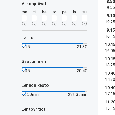
8.5
viikonpäivät
9.5
ma
ti
ke
to
pe
la
su
9.1
19.2
(
3
)
(
5
)
(
3
)
(
3
)
(
5
)
(
6
)
(
7
)
9.1
16.1
lähtö
10.1
8.15
21.30
16.0
10.1
saapuminen
18.2
0.45
20.40
10.4
14.3
lennon kesto
10.4
17.1
4t 50min
28t 35min
11.2
15.1
lentoyhtiöt