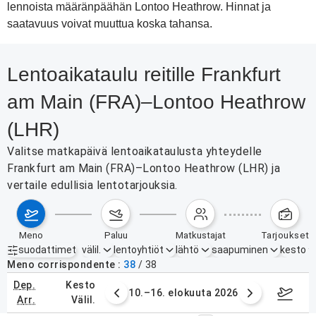
lennoista määränpäähän Lontoo Heathrow. Hinnat ja
saatavuus voivat muuttua koska tahansa.
Lentoaikataulu reitille Frankfurt
am Main (FRA)–Lontoo Heathrow
(LHR)
Valitse matkapäivä lentoaikataulusta yhteydelle
Frankfurt am Main (FRA)–Lontoo Heathrow (LHR) ja
vertaile edullisia lentotarjouksia.
meno
paluu
matkustajat
tarjoukset
suodattimet
välil.
lentoyhtiöt
lähtö
saapuminen
kesto
Aktiiviset suodattimet
ei mitään
Meno corrispondente
38
/
38
dep.
kesto
. elokuuta 2026
10.–16. elokuuta 2026
17.–2
arr.
välil.