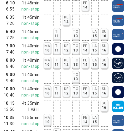
6.10
1t 45min
PE
14
6.55
non-stop
6.35
1t 45min
KE
12
7.20
non-stop
6.40
1t 45min
TI
TO
LA
SU
11
13
15
16
7.25
non-stop
7.00
1t 40min
MA
TI
KE
TO
PE
LA
SU
10
11
12
13
14
15
16
7.40
non-stop
8.00
1t 40min
MA
TI
KE
TO
PE
LA
SU
10
11
12
13
14
15
16
8.40
non-stop
9.00
1t 40min
TO
13
9.40
non-stop
10.00
1t 40min
MA
TI
KE
TO
PE
LA
SU
10
11
12
13
14
15
16
10.40
non-stop
10.15
4t 35min
SU
16
13.50
1
välil.
10.35
1t 55min
MA
PE
LA
10
14
15
11.30
non-stop