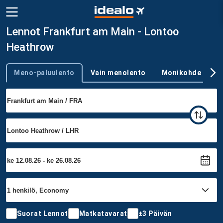
Lennot Frankfurt am Main - Lontoo
Heathrow
Meno-paluulento
Vain menolento
Monikohde
Trip type
Suorat Lennot
Matkatavarat
±3 Päivän