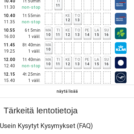
10.40
1t 50min
TI
11
11.30
non-stop
10.40
1t 55min
KE
TO
12
13
11.35
non-stop
10.55
6t 5min
MA
TI
KE
TO
PE
LA
SU
10
11
12
13
14
15
16
16.00
1
välil.
11.45
8t 40min
MA
10
19.25
1
välil.
12.00
1t 40min
MA
TI
KE
TO
PE
LA
SU
10
11
12
13
14
15
16
12.40
non-stop
12.15
4t 25min
15.40
1
välil.
näytä lisää
Tärkeitä lentotietoja
Usein Kysytyt Kysymykset
(FAQ)