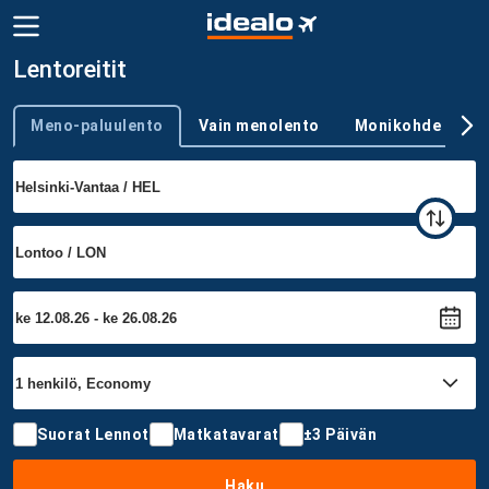
Lentoreitit
Meno-paluulento
Vain menolento
Monikohde
Trip type
Suorat Lennot
Matkatavarat
±3 Päivän
Haku