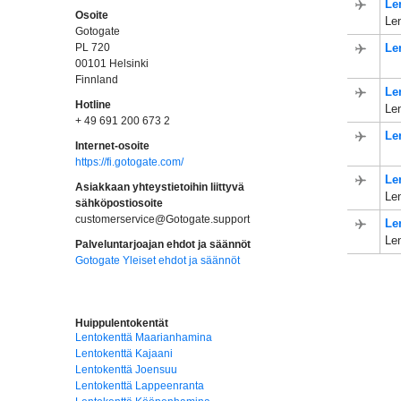
Le
Osoite
Len
Gotogate
PL 720
Le
00101 Helsinki
Finnland
Le
Hotline
Len
+ 49 691 200 673 2
Le
Internet-osoite
https://fi.gotogate.com/
Le
Asiakkaan yhteystietoihin liittyvä
Len
sähköpostiosoite
customerservice@Gotogate.support
Le
Len
Palveluntarjoajan ehdot ja säännöt
Gotogate Yleiset ehdot ja säännöt
Huippulentokentät
Lentokenttä Maarianhamina
Lentokenttä Kajaani
Lentokenttä Joensuu
Lentokenttä Lappeenranta