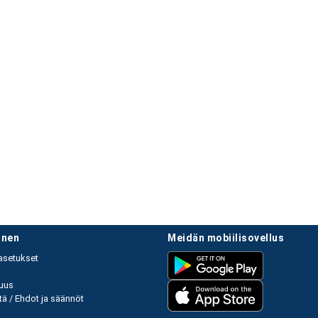
linen
meidän mobiilisovellus
asetukset
uus
ä / Ehdot ja säännöt