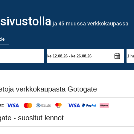
sivustolla
ja 45 muussa verkkokaupassa
de
ietoja verkkokaupasta Gotogate
at:
ate - suositut lennot