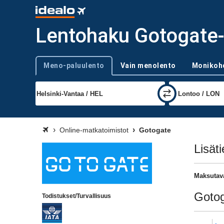
Lentohaku Gotogate-
Meno-paluulento
Vain menolento
Monikoh
Trip type
Online-matkatoimistot
Gotogate
Lisät
Maksutav
Gotog
Todistukset/Turvallisuus