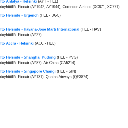
nto Antalya - Helsinki
(AYT - HEL)
toyhtiöllä: Finnair (AY1942, AY1944), Corendon Airlines (XC671, XC771)
nto Helsinki - Urgench
(HEL - UGC)
nto Helsinki - Havana-Jose Marti International
(HEL - HAV)
toyhtiöllä: Finnair (AY27)
nto Accra - Helsinki
(ACC - HEL)
nto Helsinki - Shanghai Pudong
(HEL - PVG)
toyhtiöllä: Finnair (AY87), Air China (CA5214)
nto Helsinki - Singapore Changi
(HEL - SIN)
toyhtiöllä: Finnair (AY131), Qantas Airways (QF3874)