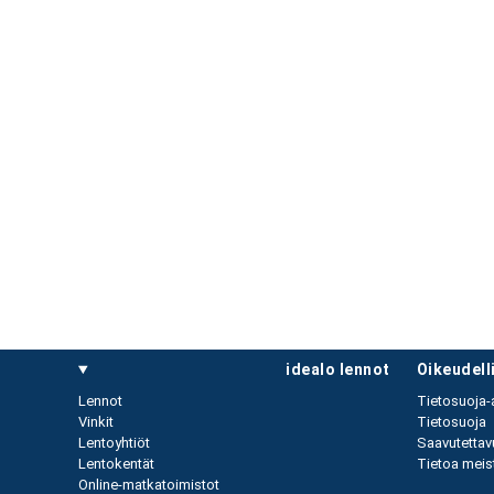
idealo lennot
oikeudel
Lennot
Tietosuoja-
Vinkit
Tietosuoja
Lentoyhtiöt
Saavutettav
Lentokentät
Tietoa meist
Online-matkatoimistot