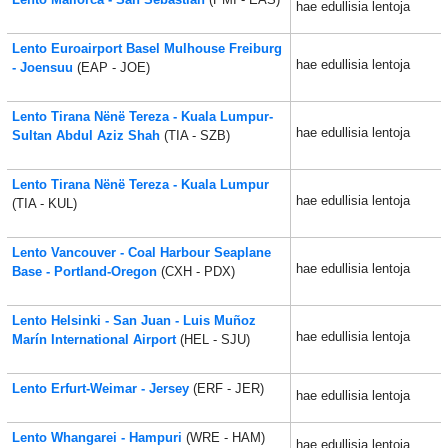
hae edullisia lentoja
Lento Euroairport Basel Mulhouse Freiburg
hae edullisia lentoja
- Joensuu
(EAP - JOE)
Lento Tirana Nënë Tereza - Kuala Lumpur-
hae edullisia lentoja
Sultan Abdul Aziz Shah
(TIA - SZB)
Lento Tirana Nënë Tereza - Kuala Lumpur
hae edullisia lentoja
(TIA - KUL)
Lento Vancouver - Coal Harbour Seaplane
hae edullisia lentoja
Base - Portland-Oregon
(CXH - PDX)
Lento Helsinki - San Juan - Luis Muñoz
hae edullisia lentoja
Marín International Airport
(HEL - SJU)
Lento Erfurt-Weimar - Jersey
(ERF - JER)
hae edullisia lentoja
Lento Whangarei - Hampuri
(WRE - HAM)
hae edullisia lentoja