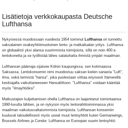
Lisätietoja verkkokaupasta Deutsche
Lufthansa
Nykyisessä muodossaan vuodesta 1954 toiminut
Lufthansa
on tunnettu
saksalainen osakeyhtiömuotoinen lento- ja matkailualan yritys. Lufthansa
on globaalisti yksi alansa suurimmista toimijoista, sillä on noin 400:a
lentokonetta ja se työllistää lähes satatuhatta ihmistä ympäri maailman.
Lufthansan päämaja sijaisee Kölnin kaupungissa, sen kotimaassa
Saksassa. Lentokonsernin nimi muodostuu saksan kielen sanasta "Luft",
ilma, sekä termistä "hansa", joka puolestaan viittaa eriyisesti Itämerellä
keskiajalla vaikuttaneeseen Hansaliittoon. "Lufthansa" voidaan kääntää
myös "ilmayhtiöksi".
Matkustajien kuljettamisen ohella Lufthansa on laajentanut toimintaansa
1990-luvulta lähtien, ja on nykyisin myös lentorahtitoiminnassa yksi
maailman vaikutusvaltaisimmista toimijoista. Lufthansan konserniin
kuuluvat taloudellisesti myös useat muut lentoyhtiöt kuten Germanwings,
Brussels Airlines ja Condor. Lufthansa on Euroopan suurin lentoyhtiö.