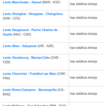
Lento Manchester - Kassel
(MAN - KSF)
hae edullisia lentoja
Lento Shanghai - Hongqiao - Changzhou
hae edullisia lentoja
(SHA - CZX)
Lento Haugesund - Pariisi Charles de
hae edullisia lentoja
Gaulle
(HAU - CDG)
Lento Wien - Adiyaman
(VIE - ADF)
hae edullisia lentoja
Lento Strasbourg - Mactan-Cebu
(SXB -
hae edullisia lentoja
CEB)
Lento Chernivtsi - Frankfurt am Main
(CWC -
hae edullisia lentoja
FRA)
Lento Rome-Ciampino - Barranquilla
(CIA -
hae edullisia lentoja
BAQ)
Lento Mallorca - San Sebastian
(PMI - EAS)