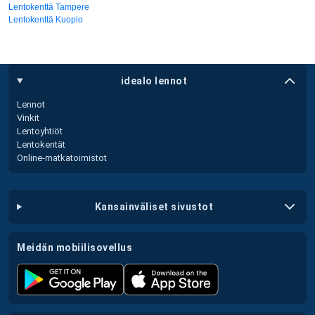
Lentokenttä Tampere
Lentokenttä Kuopio
idealo lennot
Lennot
Vinkit
Lentoyhtiöt
Lentokentät
Online-matkatoimistot
kansainväliset sivustot
meidän mobiilisovellus