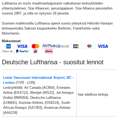
Lufthansa on myös maailmanlaajuisesti vaikuttavan lentoyhtiöiden
yhteistyöelimen, Star Alliancen, perustajajäsen. Star Alliance perustettiin
vuonna 1997, ja sillä on nykyisin 18 jäsentä.
Suomen markkinoilla Lufthansa operoi suoria yhteyksiä Helsinki-Vantaan
lentoasemalta Saksan kaupunkeihin Berliiniin, Frankfurttiin sekä
Müncheniin.
Maksutavat:
Deutsche Lufthansa - suositut lennot
Lento Vancouver International Airport, BC -
Lontoo
(YVR - LON)
Lentoyhtiöllä: Air Canada (AC854), Emirates
Airline (EK4712), Westjet (WS22), Jet Airways
hae edullisia lentoja
(India) (9W5054), Deutsche Lufthansa
(LH6841), Austrian Airlines (OS8214), South
African Airways (SA7303), American Airlines
(AA6218)