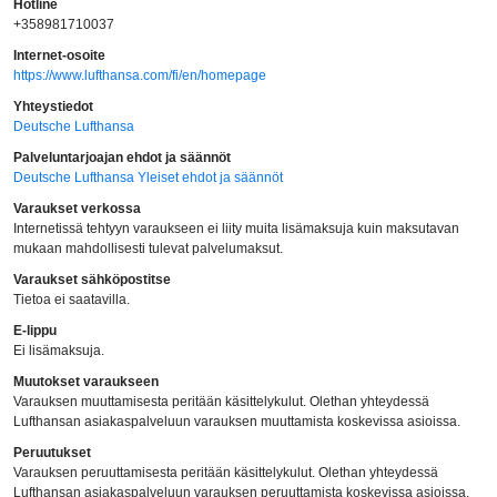
Hotline
+358981710037
Internet-osoite
https://www.lufthansa.com/fi/en/homepage
Yhteystiedot
Deutsche Lufthansa
Palveluntarjoajan ehdot ja säännöt
Deutsche Lufthansa Yleiset ehdot ja säännöt
Varaukset verkossa
Internetissä tehtyyn varaukseen ei liity muita lisämaksuja kuin maksutavan
mukaan mahdollisesti tulevat palvelumaksut.
Varaukset sähköpostitse
Tietoa ei saatavilla.
E-lippu
Ei lisämaksuja.
Muutokset varaukseen
Varauksen muuttamisesta peritään käsittelykulut. Olethan yhteydessä
Lufthansan asiakaspalveluun varauksen muuttamista koskevissa asioissa.
Peruutukset
Varauksen peruuttamisesta peritään käsittelykulut. Olethan yhteydessä
Lufthansan asiakaspalveluun varauksen peruuttamista koskevissa asioissa.