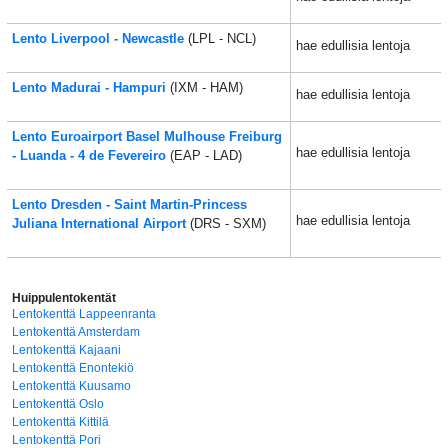
Lento Liverpool - Newcastle
(LPL - NCL)
hae edullisia lentoja
Lento Madurai - Hampuri
(IXM - HAM)
hae edullisia lentoja
Lento Euroairport Basel Mulhouse Freiburg
hae edullisia lentoja
- Luanda - 4 de Fevereiro
(EAP - LAD)
Lento Dresden - Saint Martin-Princess
hae edullisia lentoja
Juliana International Airport
(DRS - SXM)
Huippulentokentät
Lentokenttä Lappeenranta
Lentokenttä Amsterdam
Lentokenttä Kajaani
Lentokenttä Enontekiö
Lentokenttä Kuusamo
Lentokenttä Oslo
Lentokenttä Kittilä
Lentokenttä Pori