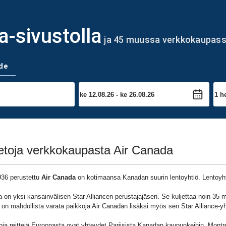
-sivustolla
ja 45 muussa verkkokaupas
de
ietoja verkkokaupasta Air Canada
36 perustettu
Air Canada
on kotimaansa Kanadan suurin lentoyhtiö. Lentoyhti
 on yksi kansainvälisen Star Alliancen perustajajäsen. Se kuljettaa noin 35 m
on mahdollista varata paikkoja Air Canadan lisäksi myös sen Star Alliance-y
ia reittejä Euroopasta ovat yhteydet Pariisista Kanadan kaupunkeihin, Montrea