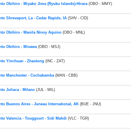
nto Obihiro - Miyako Jima (Ryuku Islands)-Hirara
(OBO - MMY)
nto Shreveport, La - Cedar Rapids, IA
(SHV - CID)
nto Obihiro - Manila Ninoy Aquino
(OBO - MNL)
nto Obihiro - Misawa
(OBO - MSJ)
nto Yinchuan - Zhaotong
(INC - ZAT)
nto Manchester - Cochabamba
(MAN - CBB)
nto Juliaca - Milano
(JUL - MIL)
nto Buenos Aires - Juneau International, AK
(BUE - JNU)
nto Valencia - Touggourt - Sidi Mahdi
(VLC - TGR)