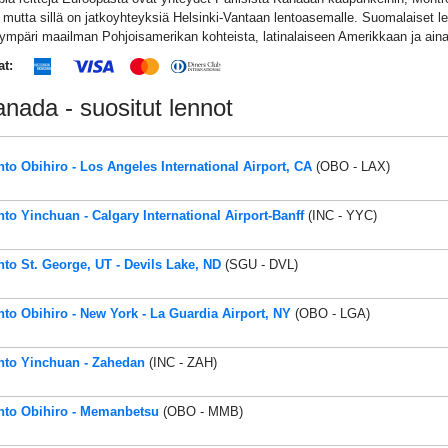
utta sillä on jatkoyhteyksiä Helsinki-Vantaan lentoasemalle. Suomalaiset len
 ympäri maailman Pohjoisamerikan kohteista, latinalaiseen Amerikkaan ja aina 
at:
anada - suositut lennot
nto Obihiro - Los Angeles International Airport, CA
(OBO - LAX)
nto Yinchuan - Calgary International Airport-Banff
(INC - YYC)
nto St. George, UT - Devils Lake, ND
(SGU - DVL)
nto Obihiro - New York - La Guardia Airport, NY
(OBO - LGA)
nto Yinchuan - Zahedan
(INC - ZAH)
nto Obihiro - Memanbetsu
(OBO - MMB)