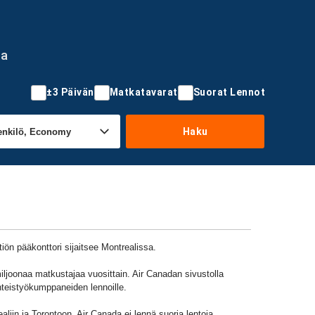
sa
±3 Päivän
Matkatavarat
Suorat Lennot
Haku
ön pääkonttori sijaitsee Montrealissa.
iljoonaa matkustajaa vuosittain. Air Canadan sivustolla
hteistyökumppaneiden lennoille.
liin ja Torontoon. Air Canada ei lennä suoria lentoja