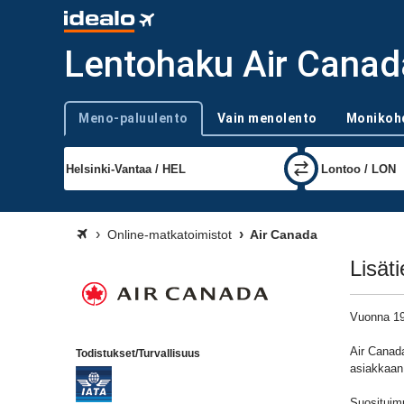
Lentohaku Air Canada
Meno-paluulento
Vain menolento
Monikoh
Trip type
Online-matkatoimistot
Air Canada
Lisät
Vuonna 19
Air Canada
Todistukset/Turvallisuus
asiakkaan 
Suosituimp