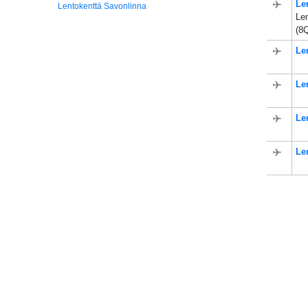
Le
Lentokenttä Savonlinna
Len
(8
Le
Le
Le
Le