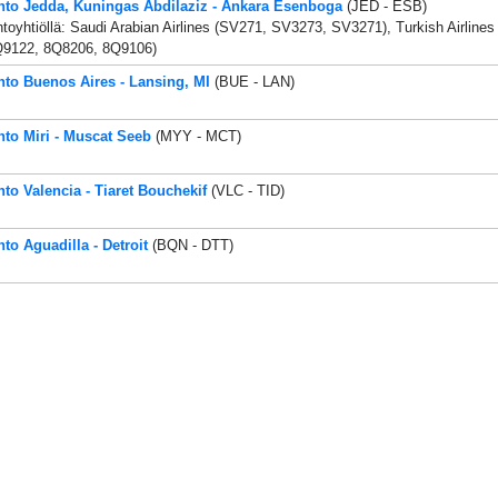
nto Jedda, Kuningas Abdilaziz - Ankara Esenboga
(JED - ESB)
toyhtiöllä: Saudi Arabian Airlines (SV271, SV3273, SV3271), Turkish Airlines
Q9122, 8Q8206, 8Q9106)
nto Buenos Aires - Lansing, MI
(BUE - LAN)
nto Miri - Muscat Seeb
(MYY - MCT)
nto Valencia - Tiaret Bouchekif
(VLC - TID)
nto Aguadilla - Detroit
(BQN - DTT)