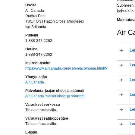
Osoite
Suomeen, m
Air Canada
kohteisiin
Radius Park
Maksutav
TW14 ONJ Hatton Cross, Middlesex
Iso-Britannia
Air C
Puhelin
1-888-247-2262
Hotline
Le
1-888-247-2262
Internet-osoite
Le
https://www.aircanada.com/ca/en/aco/home.html#/
Yhteystiedot
Le
Air Canada
Palveluntarjoajan ehdot ja säännöt
Le
Air Canada Yleiset ehdot ja säännöt
Varaukset verkossa
Le
Tietoa ei saatavilla.
Varaukset sähköpostitse
Tietoa ei saatavilla.
Le
E-lippu