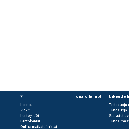
idealo lennot
oikeudel
Lennot
Tietosuoja-
Vinkit
Tietosuoja
Lentoyhtiöt
Saavutettav
Lentokentät
Tietoa meist
Online-matkatoimistot