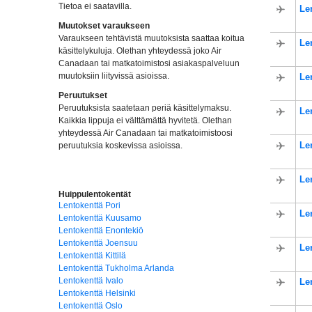
Tietoa ei saatavilla.
Le
Muutokset varaukseen
Varaukseen tehtävistä muutoksista saattaa koitua
Le
käsittelykuluja. Olethan yhteydessä joko Air
Canadaan tai matkatoimistosi asiakaspalveluun
muutoksiin liityvissä asioissa.
Le
Peruutukset
Peruutuksista saatetaan periä käsittelymaksu.
Le
Kaikkia lippuja ei välttämättä hyvitetä. Olethan
yhteydessä Air Canadaan tai matkatoimistoosi
Le
peruutuksia koskevissa asioissa.
Le
Huippulentokentät
Lentokenttä Pori
Le
Lentokenttä Kuusamo
Lentokenttä Enontekiö
Lentokenttä Joensuu
Le
Lentokenttä Kittilä
Lentokenttä Tukholma Arlanda
Lentokenttä Ivalo
Le
Lentokenttä Helsinki
Lentokenttä Oslo