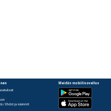
linen
meidän mobiilisovellus
asetukset
uus
ä / Ehdot ja säännöt