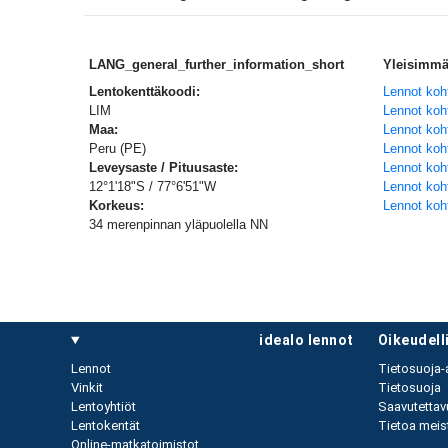
LANG_general_further_information_short
Yleisimmät
Lentokenttäkoodi:
LIM
Maa:
Lennot ko
Peru (PE)
Lennot koh
Leveysaste / Pituusaste:
Lennot koh
12°1'18"S / 77°6'51"W
Lennot koh
Korkeus:
Lennot koh
34 merenpinnan yläpuolella NN
idealo lennot
oikeudel
Lennot
Tietosuoja-
Vinkit
Tietosuoja
Lentoyhtiöt
Saavutettav
Lentokentät
Tietoa meist
Online-matkatoimistot