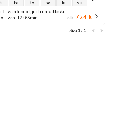
ntojen saatavuus
ti
ke
to
pe
la
su
not
:
vain lennot, joilla on välilasku
724 €
to
:
väh.
17t 55min
alk.
Sivu
1 / 1