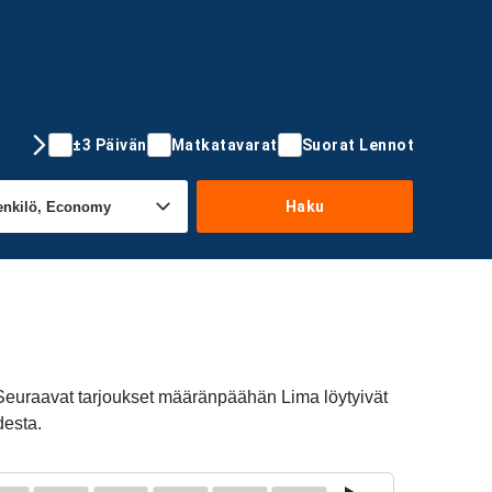
±3 Päivän
Matkatavarat
Suorat Lennot
Haku
 Seuraavat tarjoukset määränpäähän Lima löytyivät
desta.