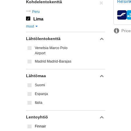
Helsink
Kohdelentokenttä
Peru
lentoy
Lima
muut
Price
Lähtölentokenttä
Venetsia Marco Polo
Airport
Madrid Madrid-Barajas
Lähtömaa
Suomi
Espanja
Italia
Lentoyhtiö
Finnair