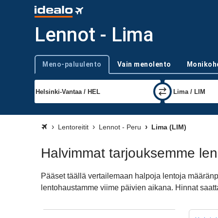
Lennot - Lima
Meno-paluulento
Vain menolento
Monikoh
Trip type
Lentoreitit
Lennot - Peru
Lima (LIM)
Halvimmat tarjouksemme len
Pääset täällä vertailemaan halpoja lentoja määrän
lentohaustamme viime päivien aikana. Hinnat saatta