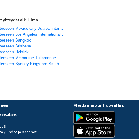
 yhteydet alk. Lima
Lennot kohteeseen Mexico City-Juarez International
Lennot kohteeseen Los Angeles International Airport, CA
hteeseen Bangkok
teeseen Brisbane
teeseen Helsinki
teeseen Melbourne Tullamarine
teeseen Sydney Kingsford Smith
linen
meidän mobiilisovellus
asetukset
uus
ä / Ehdot ja säännöt