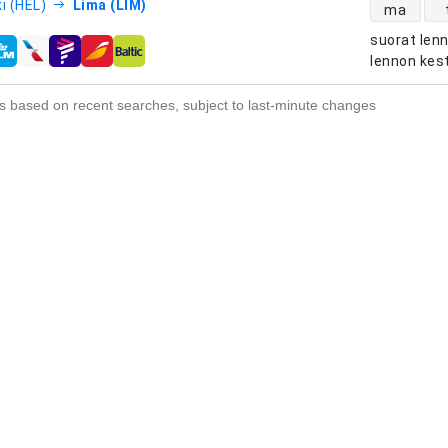
suorien le
i (HEL)
Lima (LIM)
ma
suorat len
htiöt
lennon kes
s based on recent searches, subject to last-minute changes