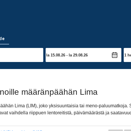
de
noille määränpäähän Lima
päähän Lima (LIM), joko yksisuuntaisia tai meno-paluumatkoja.
vat vaihdella riippuen lentoreitistä, päivämäärästä ja saatavuu