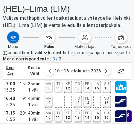
(HEL)–Lima (LIM)
Valitse matkapäivä lentoaikataulusta yhteydelle Helsinki
(HEL)–Lima (LIM) ja vertaile edullisia lentotarjouksia.
meno
paluu
matkustajat
tarjoukset
suodattimet
välil.
lentoyhtiöt
lähtö
saapuminen
kesto
Aktiiviset suodattimet
ei mitään
Meno corrispondente
3
/
3
dep.
kesto
. elokuuta 2026
10.–16. elokuuta 2026
17.–2
arr.
välil.
7.00
15t 25min
MA
TI
KE
TO
PE
LA
SU
10
11
12
13
14
15
16
15.25
1
välil.
16.40
19t 45min
MA
TO
PE
SU
10
13
14
16
5.25
1
välil.
17.15
20t 40min
MA
TI
KE
TO
PE
LA
SU
10
11
12
13
14
15
16
6.55
1
välil.