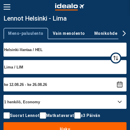
Lennot Helsinki - Lima
Meno-paluulento
Vain menolento
Monikohde
Trip type
Suorat Lennot
Matkatavarat
±3 Päivän
Haku