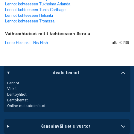
Lennot kohteeseen Tukholma Arlanda
Lennot kohteeseen Tunis Carthage
Lennot kohteeseen Helsinki
Lennot kohteeseen Tromssa
Vaihtoehtoiset reitit kohteeseen Serbia
Lento Helsinki - Nis-Nish
alk. € 236
idealo lennot
Lennot
Vinkit
Lentoyhtiöt
Lentokentät
Online-matkatoimistot
kansainväliset sivustot