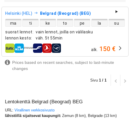
Helsinki (HEL)
Belgrad (Beograd) (BEG)
suorien lentojen saatavuus
ma
ti
ke
to
pe
la
su
suorat lennot
:
vain lennot, joilla on välilasku
lennon kesto
:
väh.
5t 55min
150 €
alk.
lentoyhtiöt
Prices based on recent searches, subject to last-minute
changes
Sivu
1 / 1
Lentokenttä Belgrad (Beograd) BEG
URL:
Virallinen verkkosivusto
lähistöllä sijaitsevat kaupungit:
Zemun (8 km), Belgrade (13 km)