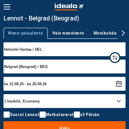
Lennot - Belgrad (Beograd)
Meno-paluulento
Vain menolento
Monikohde
Trip type
Suorat Lennot
Matkatavarat
±3 Päivän
Haku