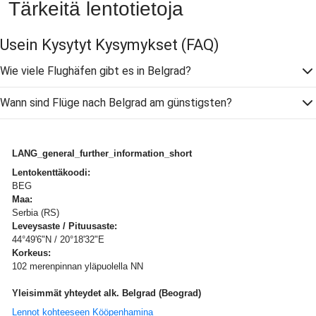
Tärkeitä lentotietoja
Usein Kysytyt Kysymykset
(FAQ)
Wie viele Flughäfen gibt es in Belgrad?
Wann sind Flüge nach Belgrad am günstigsten?
LANG_general_further_information_short
Lentokenttäkoodi:
BEG
Maa:
Serbia (RS)
Leveysaste / Pituusaste:
44°49'6"N / 20°18'32"E
Korkeus:
102 merenpinnan yläpuolella NN
Yleisimmät yhteydet alk. Belgrad (Beograd)
Lennot kohteeseen Kööpenhamina