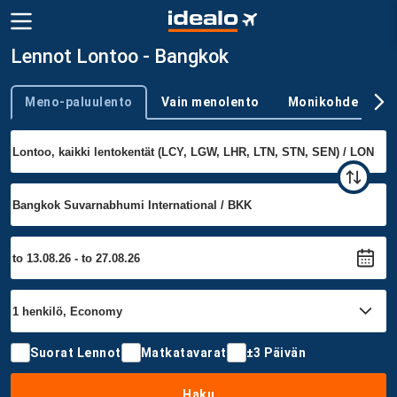
Lennot Lontoo - Bangkok
Meno-paluulento
Vain menolento
Monikohde
Trip type
Suorat Lennot
Matkatavarat
±3 Päivän
Haku