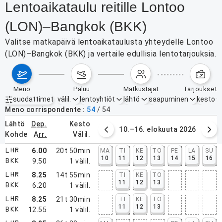
Lentoaikataulu reitille Lontoo
(LON)–Bangkok (BKK)
Valitse matkapäivä lentoaikataulusta yhteydelle Lontoo
(LON)–Bangkok (BKK) ja vertaile edullisia lentotarjouksia.
meno
paluu
matkustajat
tarjoukset
suodattimet
välil.
lentoyhtiöt
lähtö
saapuminen
kesto
Aktiiviset suodattimet
ei mitään
Meno corrispondente
54
/
54
lähtö
dep.
kesto
3.–9. elokuuta 2026
10.–16. elokuuta 2026
kohde
arr.
välil.
6.00
20t 50min
MA
TI
KE
TO
PE
LA
SU
LHR
10
11
12
13
14
15
16
9.50
1
välil.
BKK
8.25
14t 55min
TI
KE
TO
LHR
11
12
13
6.20
1
välil.
BKK
8.25
21t 30min
TI
KE
TO
LHR
11
12
13
12.55
1
välil.
BKK