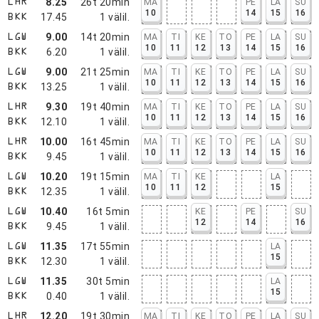
8.25
26t 20min
MA
PE
LA
SU
LHR
10
14
15
16
17.45
1
välil.
BKK
9.00
14t 20min
MA
TI
KE
TO
PE
LA
SU
LGW
10
11
12
13
14
15
16
6.20
1
välil.
BKK
9.00
21t 25min
MA
TI
KE
TO
PE
LA
SU
LGW
10
11
12
13
14
15
16
13.25
1
välil.
BKK
9.30
19t 40min
MA
TI
KE
TO
PE
LA
SU
LHR
10
11
12
13
14
15
16
12.10
1
välil.
BKK
10.00
16t 45min
MA
TI
KE
TO
PE
LA
SU
LHR
10
11
12
13
14
15
16
9.45
1
välil.
BKK
10.20
19t 15min
MA
TI
KE
LA
LGW
10
11
12
15
12.35
1
välil.
BKK
10.40
16t 5min
KE
PE
SU
LGW
12
14
16
9.45
1
välil.
BKK
11.35
17t 55min
LA
LGW
15
12.30
1
välil.
BKK
11.35
30t 5min
LA
LGW
15
0.40
1
välil.
BKK
12.20
19t 30min
MA
TI
KE
TO
PE
LA
SU
LHR