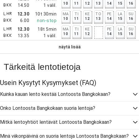
10
11
12
13
14
15
16
14.50
1
välil.
BKK
12.30
10t 30min
MA
TI
KE
TO
PE
LA
SU
LHR
10
11
12
13
14
15
16
6.00
non-stop
BKK
12.30
18t 5min
MA
TI
KE
PE
LA
SU
LHR
10
11
12
14
15
16
13.35
1
välil.
BKK
näytä lisää
Tärkeitä lentotietoja
Usein Kysytyt Kysymykset
(FAQ)
Kuinka kauan lento kestää Lontoosta Bangkokaan?
Onko Lontoosta Bangkokaan suoria lentoja?
Mitkä lentoyhtiöt lentävät Lontoosta Bangkokaan?
Minä viikonpäivinä on suoria lentoja Lontoosta Bangkokaan?