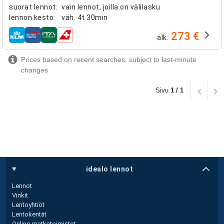
suorat lennot
:
vain lennot, joilla on välilasku
lennon kesto
:
väh.
4t 30min
273 €
alk.
lentoyhtiöt
Prices based on recent searches, subject to last-minute
changes
Sivu
1 / 1
idealo lennot
Lennot
Vinkit
Lentoyhtiöt
Lentokentät
Online-matkatoimistot