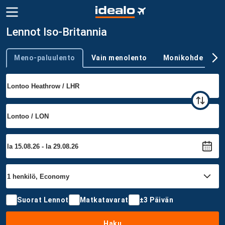
Lennot Iso-Britannia
Meno-paluulento
Vain menolento
Monikohde
Trip type
Suorat Lennot
Matkatavarat
±3 Päivän
Haku