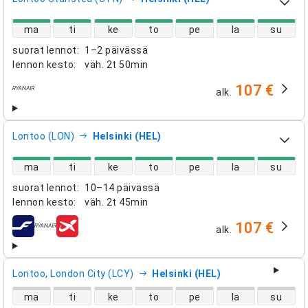
suorien lentojen saatavuus
ma
ti
ke
to
pe
la
su
suorat lennot
:
1–2 päivässä
lennon kesto
:
väh.
2t 50min
107 €
alk.
lentoyhtiöt
Lontoo (LON)
Helsinki (HEL)
suorien lentojen saatavuus
ma
ti
ke
to
pe
la
su
suorat lennot
:
10–14 päivässä
lennon kesto
:
väh.
2t 45min
107 €
alk.
lentoyhtiöt
Lontoo, London City (LCY)
Helsinki (HEL)
suorien lentojen saatavuus
ma
ti
ke
to
pe
la
su