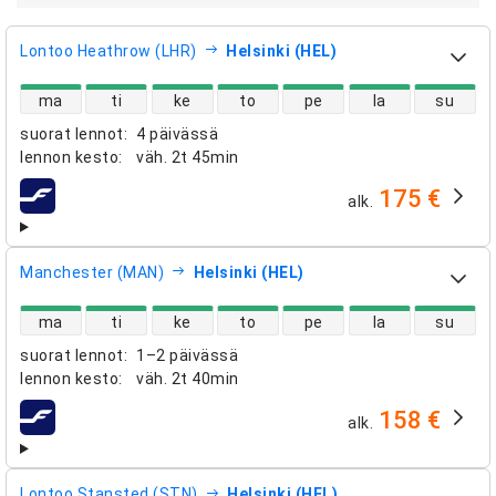
Lontoo Heathrow (LHR)
Helsinki (HEL)
suorien lentojen saatavuus
ma
ti
ke
to
pe
la
su
suorat lennot
:
4 päivässä
lennon kesto
:
väh.
2t 45min
175 €
alk.
lentoyhtiöt
Manchester (MAN)
Helsinki (HEL)
suorien lentojen saatavuus
ma
ti
ke
to
pe
la
su
suorat lennot
:
1–2 päivässä
lennon kesto
:
väh.
2t 40min
158 €
alk.
lentoyhtiöt
Lontoo Stansted (STN)
Helsinki (HEL)