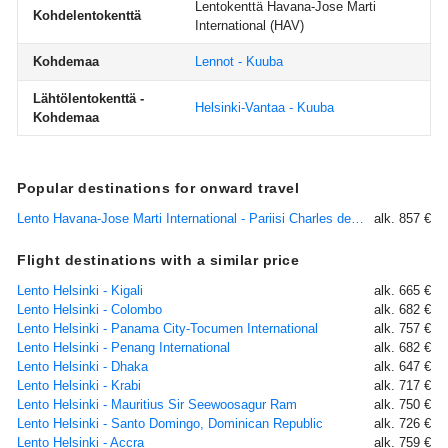
Lentokenttä Havana-Jose Marti
Kohdelentokenttä
International
(HAV)
Kohdemaa
Lennot - Kuuba
Lähtölentokenttä -
Helsinki-Vantaa - Kuuba
Kohdemaa
Popular destinations for onward travel
Lento Havana-Jose Marti International - Pariisi Charles de Gaulle
alk. 857 €
Flight destinations with a similar price
Lento Helsinki - Kigali
alk. 665 €
Lento Helsinki - Colombo
alk. 682 €
Lento Helsinki - Panama City-Tocumen International
alk. 757 €
Lento Helsinki - Penang International
alk. 682 €
Lento Helsinki - Dhaka
alk. 647 €
Lento Helsinki - Krabi
alk. 717 €
Lento Helsinki - Mauritius Sir Seewoosagur Ram
alk. 750 €
Lento Helsinki - Santo Domingo, Dominican Republic
alk. 726 €
Lento Helsinki - Accra
alk. 759 €