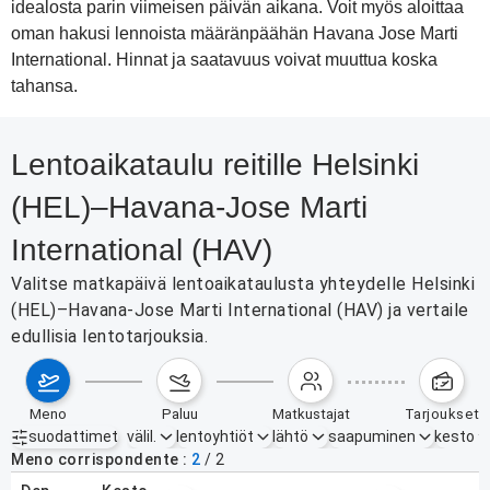
idealosta parin viimeisen päivän aikana. Voit myös aloittaa
oman hakusi lennoista määränpäähän Havana Jose Marti
International. Hinnat ja saatavuus voivat muuttua koska
tahansa.
Lentoaikataulu reitille Helsinki
(HEL)–Havana-Jose Marti
International (HAV)
Valitse matkapäivä lentoaikataulusta yhteydelle Helsinki
(HEL)–Havana-Jose Marti International (HAV) ja vertaile
edullisia lentotarjouksia.
meno
paluu
matkustajat
tarjoukset
suodattimet
välil.
lentoyhtiöt
lähtö
saapuminen
kesto
Aktiiviset suodattimet
ei mitään
Meno corrispondente
2
/
2