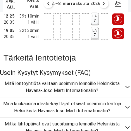
dep.
kesto
.10.–1.11.2026
2.–8. marraskuuta 2026
9.–15. 
arr.
välil.
12.25
39t 10min
LA
7
20.35
1
välil.
19.05
32t 30min
LA
7
20.35
1
välil.
Tärkeitä lentotietoja
Usein Kysytyt Kysymykset
(FAQ)
Mitä lentoyhtiötä valitaan useimmin lennoille Helsinkista
Havana-Jose Marti Internationaliin?
Minä kuukausina idealo-käyttäjät etsivät useimmin lentoja
Helsinkista Havana-Jose Marti Internationaliin?
Mitkä lähtöpäivät ovat suosituimpia lennoille Helsinkista
Havana-Jose Marti Internationaliin?