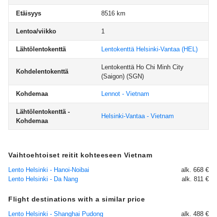
Etäisyys
8516 km
Lentoa/viikko
1
Lähtölentokenttä
Lentokenttä Helsinki-Vantaa
(HEL)
Lentokenttä Ho Chi Minh City
Kohdelentokenttä
(Saigon)
(SGN)
Kohdemaa
Lennot - Vietnam
Lähtölentokenttä -
Helsinki-Vantaa - Vietnam
Kohdemaa
Vaihtoehtoiset reitit kohteeseen Vietnam
Lento Helsinki - Hanoi-Noibai
alk. 668 €
Lento Helsinki - Da Nang
alk. 811 €
Flight destinations with a similar price
Lento Helsinki - Shanghai Pudong
alk. 488 €