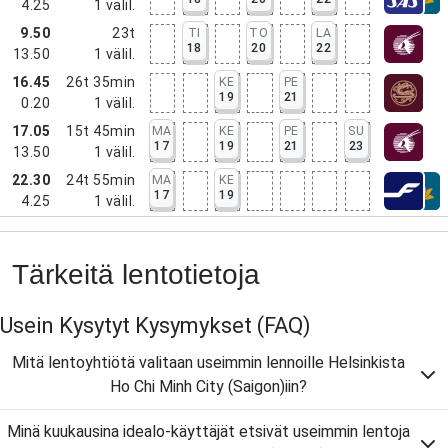
4.25
1
välil.
9.50
23t
TI
TO
LA
18
20
22
13.50
1
välil.
16.45
26t 35min
KE
PE
19
21
0.20
1
välil.
17.05
15t 45min
MA
KE
PE
SU
17
19
21
23
13.50
1
välil.
22.30
24t 55min
MA
KE
17
19
4.25
1
välil.
Tärkeitä lentotietoja
Usein Kysytyt Kysymykset
(FAQ)
Mitä lentoyhtiötä valitaan useimmin lennoille Helsinkista
Ho Chi Minh City (Saigon)iin?
Minä kuukausina idealo-käyttäjät etsivät useimmin lentoja