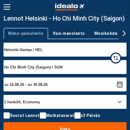
Lennot Helsinki - Ho Chi Minh City (Saigon)
Meno-paluulento
Vain menolento
Monikohde
Trip type
Suorat Lennot
Matkatavarat
±3 Päivän
Haku