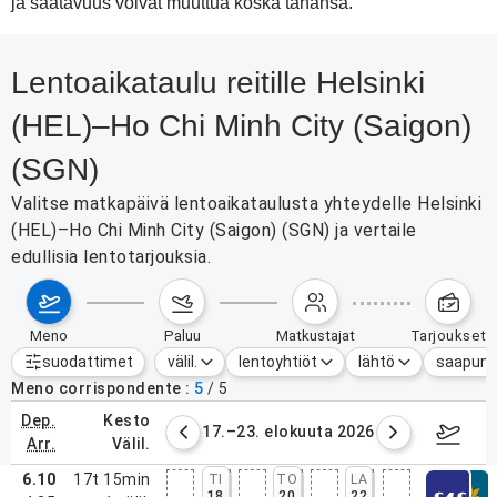
ja saatavuus voivat muuttua koska tahansa.
Lentoaikataulu reitille Helsinki
(HEL)–Ho Chi Minh City (Saigon)
(SGN)
Valitse matkapäivä lentoaikataulusta yhteydelle Helsinki
(HEL)–Ho Chi Minh City (Saigon) (SGN) ja vertaile
edullisia lentotarjouksia.
meno
paluu
matkustajat
tarjoukset
suodattimet
välil.
lentoyhtiöt
lähtö
saapum
Aktiiviset suodattimet
ei mitään
Meno corrispondente
5
/
5
dep.
kesto
6. elokuuta 2026
17.–23. elokuuta 2026
24.–3
arr.
välil.
6.10
17t 15min
TI
TO
LA
18
20
22