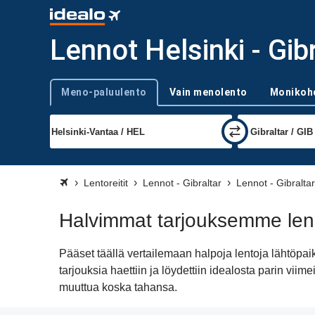
Lennot Helsinki - Gib
Meno-paluulento
Vain menolento
Monikoh
Trip type
Lentoreitit
Lennot - Gibraltar
Lennot - Gibraltar
Halvimmat tarjouksemme lenn
Pääset täällä vertailemaan halpoja lentoja lähtöpa
tarjouksia haettiin ja löydettiin idealosta parin v
muuttua koska tahansa.