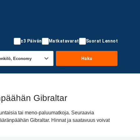
±3 Päivän
Matkatavarat
Suorat Lennot
Haku
npäähän Gibraltar
uuntaisia tai meno-paluumatkoja. Seuraavia
 määränpäähän Gibraltar. Hinnat ja saatavuus voivat