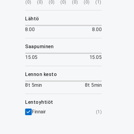
(
0
)
(
0
)
(
0
)
(
0
)
(
0
)
(
0
)
(
1
)
lähtö
8.00
8.00
saapuminen
15.05
15.05
lennon kesto
8t 5min
8t 5min
lentoyhtiöt
Finnair
(
1
)