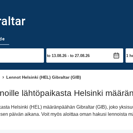
raltar
de
Lennot Helsinki (HEL) Gibraltar (GIB)
oille lähtöpaikasta Helsinki määrä
ikasta Helsinki (HEL) määränpäähän Gibraltar (GIB), joko yksis
iimeisen päivän aikana. Voit myös aloittaa oman hakusi lennoista