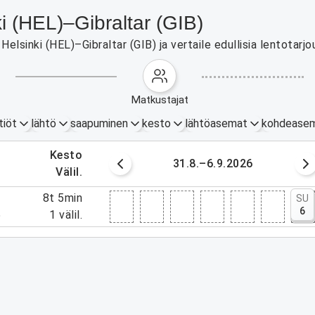
ki (HEL)–Gibraltar (GIB)
lsinki (HEL)–Gibraltar (GIB) ja vertaile edullisia lentotarjo
matkustajat
tiöt
lähtö
saapuminen
kesto
lähtöasemat
kohdease
.
kesto
lokuuta 2026
31.8.–6.9.2026
.
välil.
0
8t 5min
SU
6
5
1
välil.