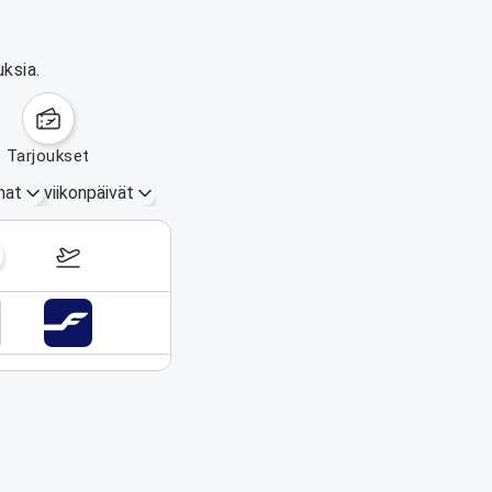
uksia.
tarjoukset
mat
viikonpäivät
7.–13. syyskuuta 2026