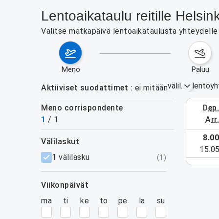
Lentoaikataulu reitille Helsin
Valitse matkapäivä lentoaikataulusta yhteydelle He
meno
paluu
välil.
lentoyh
Aktiiviset suodattimet
ei mitään
Meno corrispondente
dep
24.–30. e
1
/
1
arr
8.0
välilaskut
ja aktiivisille suodattimille.
15.0
suodattimet
1 välilasku
(
1
)
viikonpäivät
ma
ti
ke
to
pe
la
su