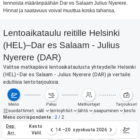
lennoista määränpäähän Dar es Salaam Julius Nyerere.
Hinnat ja saatavuus voivat muuttua koska tahansa.
Lentoaikataulu reitille Helsinki
(HEL)–Dar es Salaam - Julius
Nyerere (DAR)
Valitse matkapäivä lentoaikataulusta yhteydelle Helsinki
(HEL)–Dar es Salaam - Julius Nyerere (DAR) ja vertaile
edullisia lentotarjouksia.
meno
paluu
matkustajat
tarjoukset
suodattimet
välil.
lentoyhtiöt
lähtö
saapuminen
kesto
Aktiiviset suodattimet
ei mitään
Meno corrispondente
2
/
2
dep.
kesto
. syyskuuta 2026
14.–20. syyskuuta 2026
21.–27
arr.
välil.