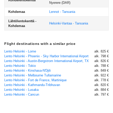
Kohdelentokenttä
Nyerere
(DAR)
Kohdemaa
Lennot - Tansania
Lähtölentokenttä -
Helsinki-Vantaa - Tansania
Kohdemaa
Flight destinations with a similar price
Lento Helsinki - Lome
alk. 825 €
Lento Helsinki - Phoenix - Sky Harbor International Airport
alk. 798 €
Lento Helsinki - Austin-Bergstrom International Airport, TX
alk. 826 €
Lento Helsinki - Tokio
alk. 788 €
Lento Helsinki - Kinshasa-N'Djili
alk. 849 €
Lento Helsinki - Melbourne Tullamarine
alk. 922 €
Lento Helsinki - Fort de France, Martinique
alk. 778 €
Lento Helsinki - Kathmandu-Tribhuvan
alk. 820 €
Lento Helsinki - Lusaka
alk. 884 €
Lento Helsinki - Cancun
alk. 797 €