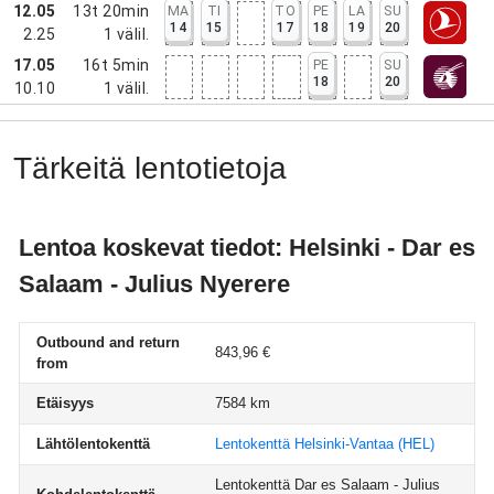
12.05
13t 20min
MA
TI
TO
PE
LA
SU
14
15
17
18
19
20
2.25
1
välil.
17.05
16t 5min
PE
SU
18
20
10.10
1
välil.
Tärkeitä lentotietoja
Lentoa koskevat tiedot: Helsinki - Dar es
Salaam - Julius Nyerere
Outbound and return
843,96 €
from
Etäisyys
7584 km
Lähtölentokenttä
Lentokenttä Helsinki-Vantaa
(HEL)
Lentokenttä Dar es Salaam - Julius