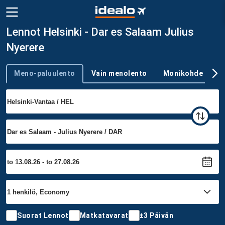
Lennot Helsinki - Dar es Salaam Julius
Nyerere
Meno-paluulento
Vain menolento
Monikohde
Trip type
Suorat Lennot
Matkatavarat
±3 Päivän