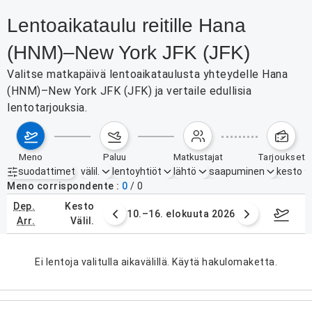
Lentoaikataulu reitille Hana
(HNM)–New York JFK (JFK)
Valitse matkapäivä lentoaikataulusta yhteydelle Hana
(HNM)–New York JFK (JFK) ja vertaile edullisia
lentotarjouksia.
meno
paluu
matkustajat
tarjoukset
suodattimet
välil.
lentoyhtiöt
lähtö
saapuminen
kesto
Aktiiviset suodattimet
ei mitään
Meno corrispondente
0
/
0
dep.
kesto
. elokuuta 2026
10.–16. elokuuta 2026
17.–2
arr.
välil.
Ei lentoja valitulla aikavälillä. Käytä hakulomaketta.