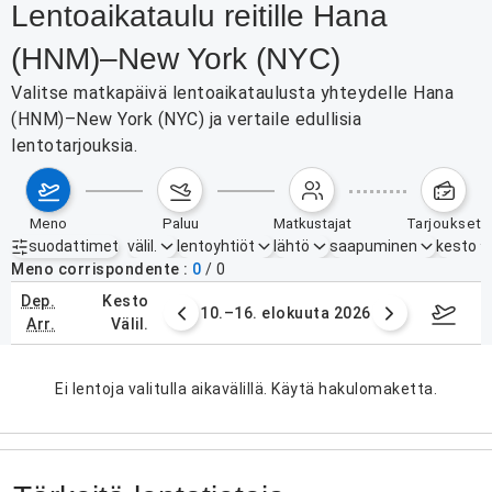
Lentoaikataulu reitille Hana
(HNM)–New York (NYC)
Valitse matkapäivä lentoaikataulusta yhteydelle Hana
(HNM)–New York (NYC) ja vertaile edullisia
lentotarjouksia.
meno
paluu
matkustajat
tarjoukset
suodattimet
välil.
lentoyhtiöt
lähtö
saapuminen
kesto
Aktiiviset suodattimet
ei mitään
Meno corrispondente
0
/
0
dep.
kesto
. elokuuta 2026
10.–16. elokuuta 2026
17.–2
arr.
välil.
Ei lentoja valitulla aikavälillä. Käytä hakulomaketta.