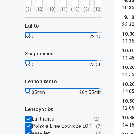
9.0
10.3
(
8
)
(
12
)
(
10
)
(
11
)
(
10
)
(
8
)
(
12
)
9.1
23.3
lähtö
10.0
8.35
22.15
11.3
10.1
saapuminen
11.4
7.55
23.50
10.2
11.5
lennon kesto
10.2
14.0
1t 35min
26t 55min
10.3
12.0
lentoyhtiöt
10.3
Lufthansa
(
21
)
14.1
Polskie Linie Lotnicze LOT
(
7
)
easyJet
(
3
)