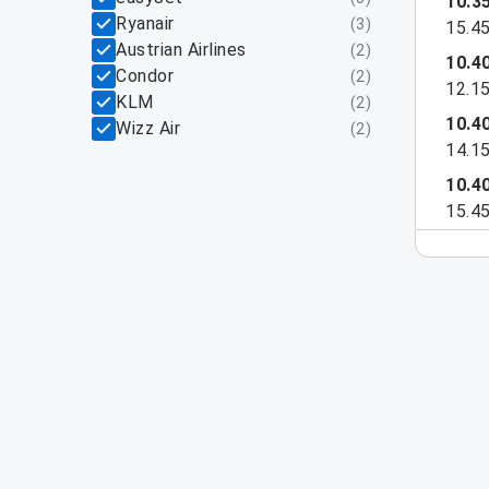
10.3
Ryanair
(
3
)
15.4
Austrian Airlines
(
2
)
10.4
Condor
(
2
)
12.1
KLM
(
2
)
10.4
Wizz Air
(
2
)
14.1
10.4
15.4