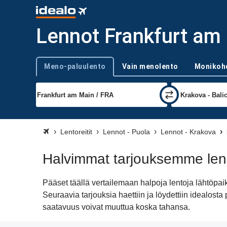
Lennot Frankfurt am
Meno-paluulento
Vain menolento
Monikoh
Trip type
Lentoreitit
Lennot - Puola
Lennot - Krakova
Halvimmat tarjouksemme len
Pääset täällä vertailemaan halpoja lentoja lähtöp
Seuraavia tarjouksia haettiin ja löydettiin idealos
saatavuus voivat muuttua koska tahansa.