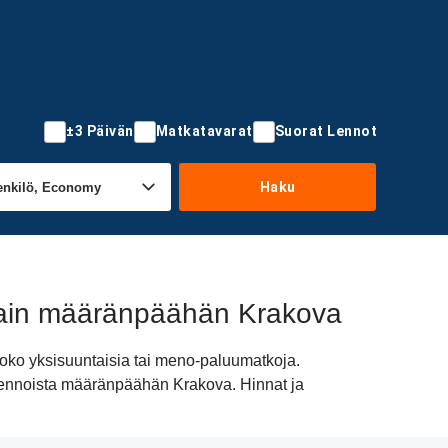
±3 Päivän
Matkatavarat
Suorat Lennot
Haku
 Main määränpäähän Krakova
oko yksisuuntaisia tai meno-paluumatkoja.
i lennoista määränpäähän Krakova. Hinnat ja