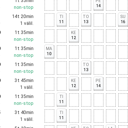
0
1t 35min
PE
14
5
non-stop
0
14t 20min
TI
TO
SU
11
13
16
0
1
välil.
0
1t 35min
KE
12
5
non-stop
0
1t 35min
MA
10
5
non-stop
0
1t 35min
TO
13
5
non-stop
0
3t 45min
KE
PE
12
14
5
1
välil.
0
1t 35min
TI
11
5
non-stop
5
3t 40min
TI
11
5
1
välil.