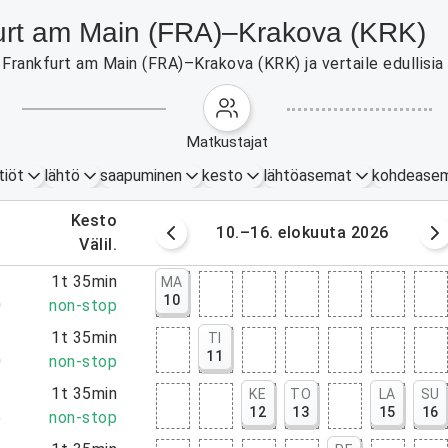
kfurt am Main (FRA)–Krakova (KRK)
Frankfurt am Main (FRA)–Krakova (KRK) ja vertaile edullisia 
matkustajat
tiöt
lähtö
saapuminen
kesto
lähtöasemat
kohdease
.
kesto
okuuta 2026
10.–16. elokuuta 2026
.
välil.
5
1t 35min
MA
10
0
non-stop
5
1t 35min
TI
11
0
non-stop
0
1t 35min
KE
TO
LA
SU
12
13
15
16
5
non-stop