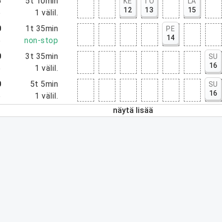
5
5t 10min
KE
TO
LA
12
13
15
5
1
välil.
0
1t 35min
PE
14
5
non-stop
0
3t 35min
SU
16
5
1
välil.
0
5t 5min
SU
16
5
1
välil.
näytä lisää