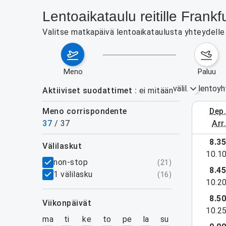
Lentoaikataulu reitille Fran
Valitse matkapäivä lentoaikataulusta yhteydelle 
meno
paluu
välil.
lentoyh
Aktiiviset suodattimet
ei mitään
Meno corrispondente
dep
3.–9. el
37
/
37
arr
näytä lisää
8.3
välilaskut
10.1
suodattimet
non-stop
(
21
)
8.4
1 välilasku
(
16
)
10.2
8.5
viikonpäivät
10.2
ma
ti
ke
to
pe
la
su