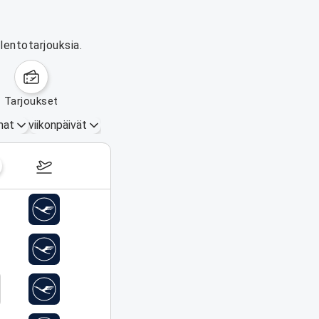
lentotarjouksia.
tarjoukset
mat
viikonpäivät
17.–23. elokuuta 2026