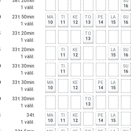
5
38t 20min
SU
16
5
1
välil.
0
23t 50min
MA
TI
KE
TO
PE
LA
SU
10
11
12
13
14
15
16
0
1
välil.
5
33t 20min
TO
13
5
1
välil.
5
33t 20min
TI
KE
LA
SU
11
12
15
16
5
1
välil.
0
33t 30min
TI
SU
11
16
0
1
välil.
0
33t 30min
MA
KE
PE
LA
10
12
14
15
0
1
välil.
0
33t 30min
TO
13
0
1
välil.
5
34t
MA
TI
KE
PE
LA
10
11
12
14
15
5
1
välil.