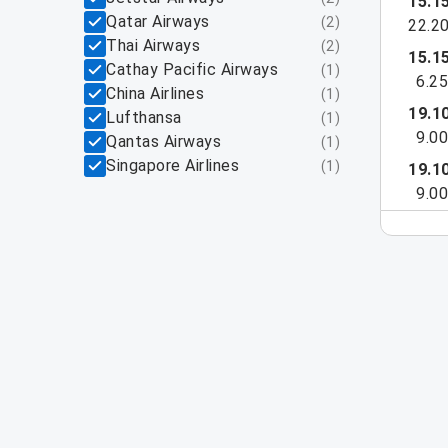
15.1
Qatar Airways
(
2
)
22.2
Thai Airways
(
2
)
15.1
Cathay Pacific Airways
(
1
)
6.2
China Airlines
(
1
)
19.1
Lufthansa
(
1
)
9.0
Qantas Airways
(
1
)
Singapore Airlines
(
1
)
19.1
9.0