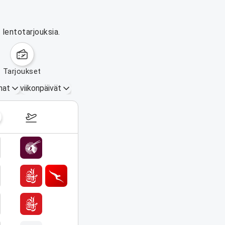
 lentotarjouksia.
tarjoukset
mat
viikonpäivät
17.–23. elokuuta 2026