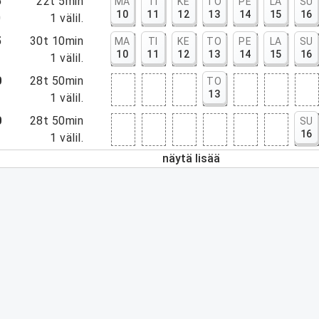
5
22t 5min
MA
TI
KE
TO
PE
LA
SU
10
11
12
13
14
15
16
0
1
välil.
5
30t 10min
MA
TI
KE
TO
PE
LA
SU
10
11
12
13
14
15
16
5
1
välil.
0
28t 50min
TO
13
0
1
välil.
0
28t 50min
SU
16
0
1
välil.
näytä lisää