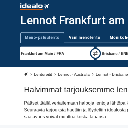
Lennot Frankfurt am 
Meno-paluulento
Vain menolento
Monikoh
Trip type
Lentoreitit
Lennot - Australia
Lennot - Brisbane
Halvimmat tarjouksemme len
Pääset täällä vertailemaan halpoja lentoja lähtöp
Seuraavia tarjouksia haettiin ja löydettiin idealos
saatavuus voivat muuttua koska tahansa.