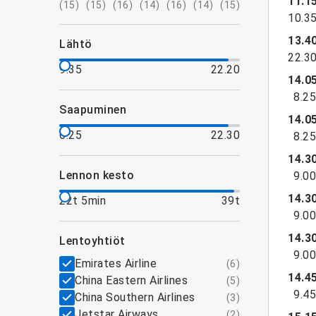
11.1
(
15
)
(
15
)
(
16
)
(
14
)
(
16
)
(
14
)
(
15
)
10.3
13.4
lähtö
22.3
9.35
22.20
14.0
8.2
saapuminen
14.0
6.25
22.30
8.2
14.3
lennon kesto
9.0
14.3
22t 5min
39t
9.0
14.3
lentoyhtiöt
9.0
Emirates Airline
(
6
)
14.4
China Eastern Airlines
(
5
)
9.4
China Southern Airlines
(
3
)
Jetstar Airways
(
2
)