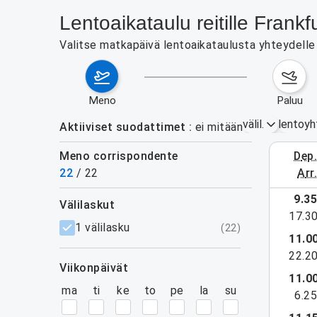
Lentoaikataulu reitille Fran
Valitse matkapäivä lentoaikataulusta yhteydelle 
meno
paluu
välil.
lentoyh
Aktiiviset suodattimet
ei mitään
Meno corrispondente
dep
3.–9. el
22
/
22
arr
näytä lisää
9.3
välilaskut
17.3
suodattimet
1 välilasku
(
22
)
11.0
22.2
viikonpäivät
11.0
ma
ti
ke
to
pe
la
su
6.2