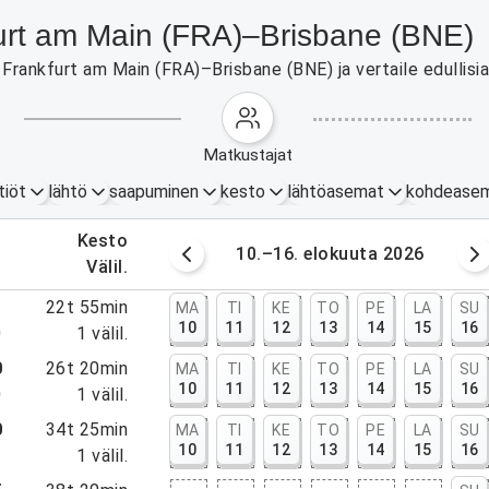
kfurt am Main (FRA)–Brisbane (BNE)
Frankfurt am Main (FRA)–Brisbane (BNE) ja vertaile edullisia
matkustajat
tiöt
lähtö
saapuminen
kesto
lähtöasemat
kohdease
.
kesto
okuuta 2026
10.–16. elokuuta 2026
.
välil.
5
22t 55min
MA
TI
KE
TO
PE
LA
SU
10
11
12
13
14
15
16
0
1
välil.
0
26t 20min
MA
TI
KE
TO
PE
LA
SU
10
11
12
13
14
15
16
0
1
välil.
0
34t 25min
MA
TI
KE
TO
PE
LA
SU
10
11
12
13
14
15
16
5
1
välil.