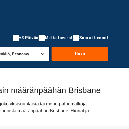
±3 Päivän
Matkatavarat
Suorat Lennot
Haku
Main määränpäähän Brisbane
joko yksisuuntaisia tai meno-paluumatkoja.
i lennoista määränpäähän Brisbane. Hinnat ja