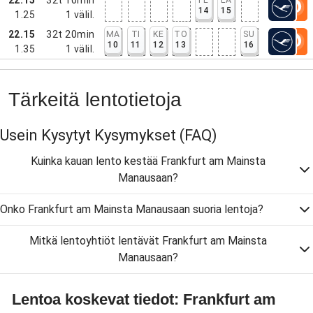
14
15
1.25
1
välil.
22.15
32t 20min
MA
TI
KE
TO
SU
10
11
12
13
16
1.35
1
välil.
Tärkeitä lentotietoja
Usein Kysytyt Kysymykset
(FAQ)
Kuinka kauan lento kestää Frankfurt am Mainsta
Manausaan?
Onko Frankfurt am Mainsta Manausaan suoria lentoja?
Mitkä lentoyhtiöt lentävät Frankfurt am Mainsta
Manausaan?
Lentoa koskevat tiedot: Frankfurt am