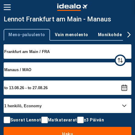
Lennot Frankfurt am Main - Manaus
Meno-paluulento
Vain menolento
Monikohde
Trip type
Suorat Lennot
Matkatavarat
±3 Päivän
Haku