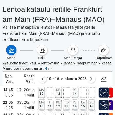
Lentoaikataulu reitille Frankfurt
am Main (FRA)–Manaus (MAO)
Valitse matkapäivä lentoaikataulusta yhteydelle
Frankfurt am Main (FRA)–Manaus (MAO) ja vertaile
edullisia lentotarjouksia.
meno
paluu
matkustajat
tarjoukset
suodattimet
välil.
lentoyhtiöt
lähtö
saapuminen
kesto
Aktiiviset suodattimet
ei mitään
Meno corrispondente
4
/
4
dep.
kesto
. elokuuta 2026
10.–16. elokuuta 2026
17.–2
arr.
välil.
14.45
17t 20min
MA
KE
PE
10
12
14
3.05
1
välil.
22.05
33t 20min
MA
TI
KE
TO
PE
LA
SU
10
11
12
13
14
15
16
2.25
1
välil.
22.15
32t 10min
PE
LA