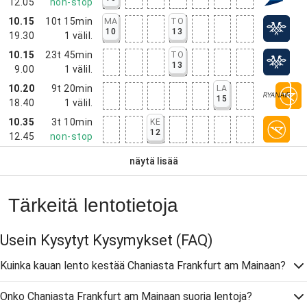
12.05
non-stop
10.15
10t 15min
MA
TO
10
13
19.30
1
välil.
10.15
23t 45min
TO
13
9.00
1
välil.
10.20
9t 20min
LA
15
18.40
1
välil.
10.35
3t 10min
KE
12
12.45
non-stop
näytä lisää
Tärkeitä lentotietoja
Usein Kysytyt Kysymykset
(FAQ)
Kuinka kauan lento kestää Chaniasta Frankfurt am Mainaan?
Onko Chaniasta Frankfurt am Mainaan suoria lentoja?