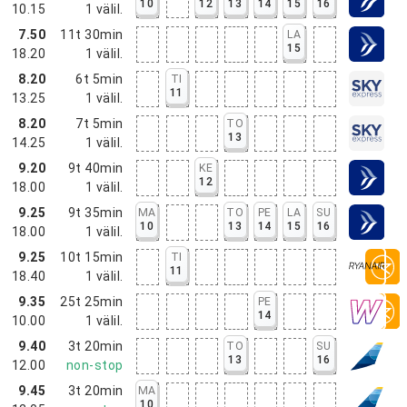
10
12
13
14
15
16
10.15
1
välil.
7.50
11t 30min
LA
15
18.20
1
välil.
8.20
6t 5min
TI
11
13.25
1
välil.
8.20
7t 5min
TO
13
14.25
1
välil.
9.20
9t 40min
KE
12
18.00
1
välil.
9.25
9t 35min
MA
TO
PE
LA
SU
10
13
14
15
16
18.00
1
välil.
9.25
10t 15min
TI
11
18.40
1
välil.
9.35
25t 25min
PE
14
10.00
1
välil.
9.40
3t 20min
TO
SU
13
16
12.00
non-stop
9.45
3t 20min
MA
10