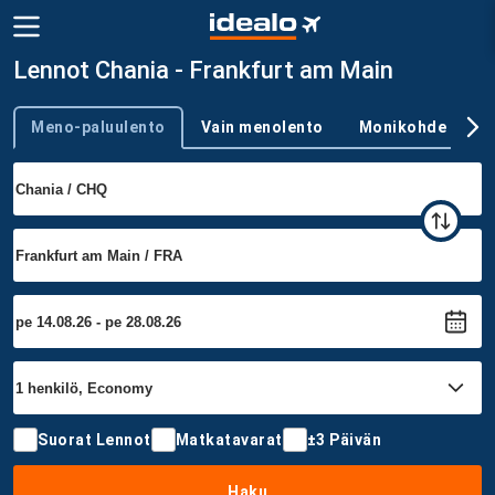
Lennot Chania - Frankfurt am Main
Meno-paluulento
Vain menolento
Monikohde
Trip type
Suorat Lennot
Matkatavarat
±3 Päivän
Haku