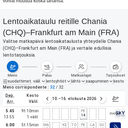
voivat muuttua koska tahansa.
Lentoaikataulu reitille Chania
(CHQ)–Frankfurt am Main (FRA)
Valitse matkapäivä lentoaikataulusta yhteydelle Chania
(CHQ)–Frankfurt am Main (FRA) ja vertaile edullisia
lentotarjouksia.
meno
paluu
matkustajat
tarjoukset
suodattimet
välil.
lentoyhtiöt
lähtö
saapuminen
kesto
Aktiiviset suodattimet
ei mitään
Meno corrispondente
32
/
32
dep.
kesto
. elokuuta 2026
10.–16. elokuuta 2026
17.–2
arr.
välil.
5.45
9t 10min
PE
14
13.55
1
välil.
6.00
5t 15min
MA
KE
TO
PE
LA
SU