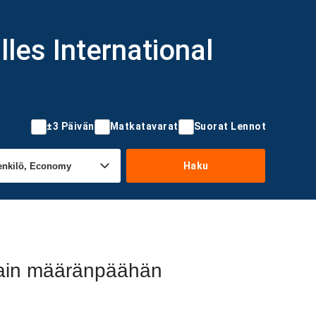
les International
±3 Päivän
Matkatavarat
Suorat Lennot
Haku
Main määränpäähän