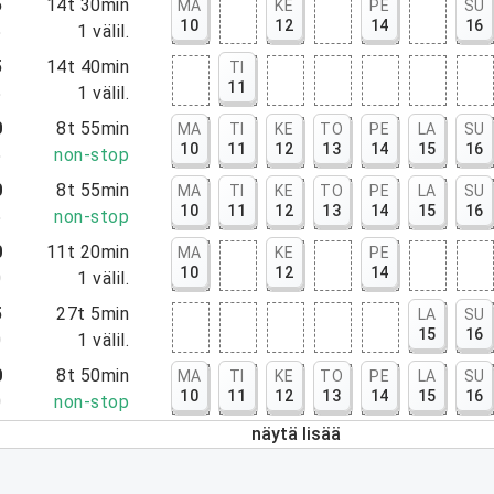
5
14t 30min
MA
KE
PE
SU
10
12
14
16
5
1
välil.
5
14t 40min
TI
11
5
1
välil.
0
8t 55min
MA
TI
KE
TO
PE
LA
SU
10
11
12
13
14
15
16
5
non-stop
0
8t 55min
MA
TI
KE
TO
PE
LA
SU
10
11
12
13
14
15
16
5
non-stop
0
11t 20min
MA
KE
PE
10
12
14
0
1
välil.
5
27t 5min
LA
SU
15
16
0
1
välil.
0
8t 50min
MA
TI
KE
TO
PE
LA
SU
10
11
12
13
14
15
16
0
non-stop
näytä lisää