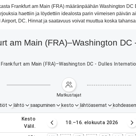
aikasta Frankfurt am Main (FRA) määränpäähän Washington DC Dul
jouksia haettiin ja löydettiin idealosta parin viimeisen päivän 
irport, DC. Hinnat ja saatavuus voivat muuttua koska tahansa
furt am Main (FRA)–Washington DC - 
Frankfurt am Main (FRA)–Washington DC - Dulles International
matkustajat
tiöt
lähtö
saapuminen
kesto
lähtöasemat
kohdease
.
kesto
okuuta 2026
10.–16. elokuuta 2026
.
välil.