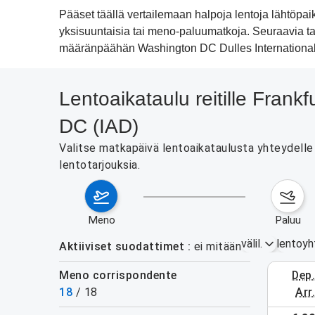
Pääset täällä vertailemaan halpoja lentoja lähtöp
yksisuuntaisia tai meno-paluumatkoja. Seuraavia tar
määränpäähän Washington DC Dulles International A
Lentoaikataulu reitille Frank
DC (IAD)
Valitse matkapäivä lentoaikataulusta yhteydelle 
lentotarjouksia.
meno
paluu
välil.
lentoyh
Aktiiviset suodattimet
ei mitään
Meno corrispondente
dep
3.–9. el
18
/
18
arr