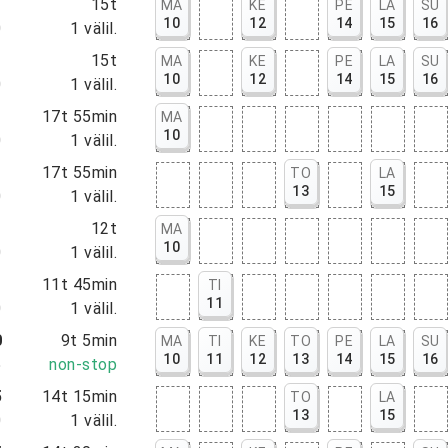
0
15t
MA
KE
PE
LA
SU
10
12
14
15
16
0
1
välil.
0
15t
MA
KE
PE
LA
SU
10
12
14
15
16
0
1
välil.
5
17t 55min
MA
10
0
1
välil.
5
17t 55min
TO
LA
13
15
0
1
välil.
0
12t
MA
10
0
1
välil.
5
11t 45min
TI
11
0
1
välil.
0
9t 5min
MA
TI
KE
TO
PE
LA
SU
10
11
12
13
14
15
16
5
non-stop
5
14t 15min
TO
LA
13
15
0
1
välil.