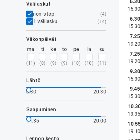
6.3
välilaskut
15.3
suodattimet
non-stop
(
4
)
6.3
1 välilasku
(
14
)
15.3
7.2
viikonpäivät
19.2
ma
ti
ke
to
pe
la
su
7.2
19.2
(
11
)
(
8
)
(
9
)
(
9
)
(
10
)
(
10
)
(
11
)
9.3
15.3
lähtö
9.4
6.30
20.30
15.3
10.3
saapuminen
13.3
11.35
20.00
10.5
19.1
lennon kesto