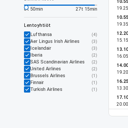
10.5
19.2
8t 50min
27t 15min
10.5
19.3
lentoyhtiöt
12.2
Lufthansa
(
4
)
15.1
Aer Lingus Irish Airlines
(
3
)
Icelandair
(
3
)
13.1
Iberia
(
2
)
16.0
SAS Scandinavian Airlines
(
2
)
14.0
United Airlines
(
2
)
19.2
Brussels Airlines
(
1
)
16.2
Finnair
(
1
)
13.3
Turkish Airlines
(
1
)
17.1
20.0