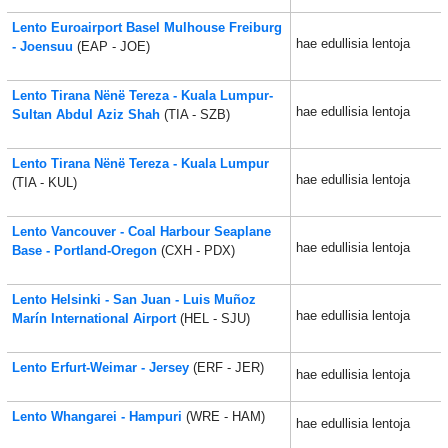
Lento Euroairport Basel Mulhouse Freiburg
hae edullisia lentoja
- Joensuu
(EAP - JOE)
Lento Tirana Nënë Tereza - Kuala Lumpur-
hae edullisia lentoja
Sultan Abdul Aziz Shah
(TIA - SZB)
Lento Tirana Nënë Tereza - Kuala Lumpur
hae edullisia lentoja
(TIA - KUL)
Lento Vancouver - Coal Harbour Seaplane
hae edullisia lentoja
Base - Portland-Oregon
(CXH - PDX)
Lento Helsinki - San Juan - Luis Muñoz
hae edullisia lentoja
Marín International Airport
(HEL - SJU)
Lento Erfurt-Weimar - Jersey
(ERF - JER)
hae edullisia lentoja
Lento Whangarei - Hampuri
(WRE - HAM)
hae edullisia lentoja