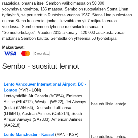
räätälöidä lomansa itse. Sembon valikoimassa on 50 000
yöpymisvaihtoehtoa, 136 maassa. Sembo on ruotsalaisen Stena Linen
tytäryhtiö, se perustettiin Ruotsissa vuonna 1987. Stena Line puolestaan
on osa Stena-konsernia, jonka liikevaihto on yli 7 miljardia euroa
vuodessa. Sembo-nimi on lyhenne ruotsinkielen sanasta
"Semesterbolaget". Vuoden 2013 aikana yli 120 000 asiakasta varasi
matkansa Sembon kautta. Sembolla on yhteensä 50 työntekijää.
Maksutavat:
Sembo - suositut lennot
Lento Vancouver International Airport, BC -
Lontoo
(YVR - LON)
Lentoyhtiöllä: Air Canada (AC854), Emirates
Airline (EK4712), Westjet (WS22), Jet Airways
hae edullisia lentoja
(India) (9W5054), Deutsche Lufthansa
(LH6841), Austrian Airlines (OS8214), South
African Airways (SA7303), American Airlines
(AA6218)
Lento Manchester - Kassel
(MAN - KSF)
hae edullisia lentoja