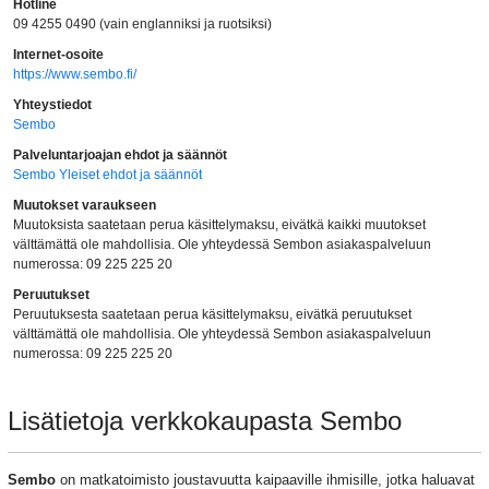
Hotline
09 4255 0490 (vain englanniksi ja ruotsiksi)
Internet-osoite
https://www.sembo.fi/
Yhteystiedot
Sembo
Palveluntarjoajan ehdot ja säännöt
Sembo Yleiset ehdot ja säännöt
Muutokset varaukseen
Muutoksista saatetaan perua käsittelymaksu, eivätkä kaikki muutokset
välttämättä ole mahdollisia. Ole yhteydessä Sembon asiakaspalveluun
numerossa: 09 225 225 20
Peruutukset
Peruutuksesta saatetaan perua käsittelymaksu, eivätkä peruutukset
välttämättä ole mahdollisia. Ole yhteydessä Sembon asiakaspalveluun
numerossa: 09 225 225 20
Lisätietoja verkkokaupasta Sembo
Sembo
on matkatoimisto joustavuutta kaipaaville ihmisille, jotka haluavat