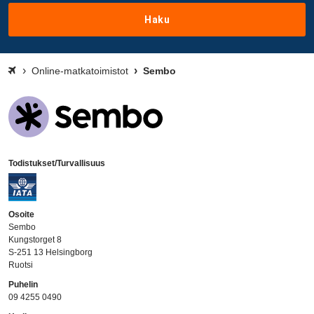
Haku
Online-matkatoimistot
Sembo
Todistukset/Turvallisuus
Osoite
Sembo
Kungstorget 8
S-251 13 Helsingborg
Ruotsi
Puhelin
09 4255 0490