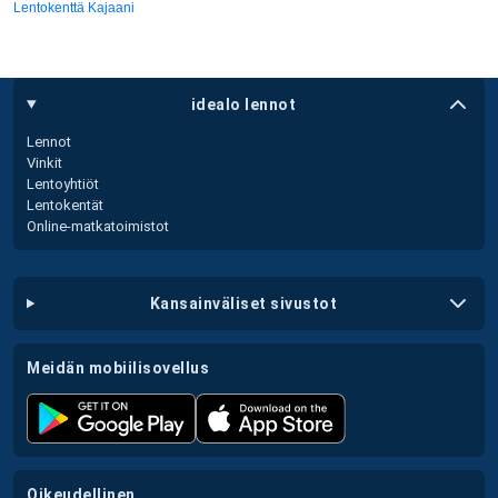
Lentokenttä Kajaani
idealo lennot
Lennot
Vinkit
Lentoyhtiöt
Lentokentät
Online-matkatoimistot
kansainväliset sivustot
meidän mobiilisovellus
oikeudellinen