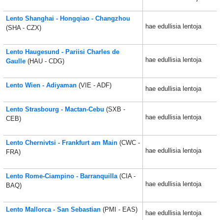
Lento Shanghai - Hongqiao - Changzhou
hae edullisia lentoja
(SHA - CZX)
Lento Haugesund - Pariisi Charles de
hae edullisia lentoja
Gaulle
(HAU - CDG)
Lento Wien - Adiyaman
(VIE - ADF)
hae edullisia lentoja
Lento Strasbourg - Mactan-Cebu
(SXB -
hae edullisia lentoja
CEB)
Lento Chernivtsi - Frankfurt am Main
(CWC -
hae edullisia lentoja
FRA)
Lento Rome-Ciampino - Barranquilla
(CIA -
hae edullisia lentoja
BAQ)
Lento Mallorca - San Sebastian
(PMI - EAS)
hae edullisia lentoja