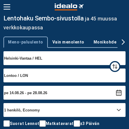
Lentohaku Sembo-sivustolla
ja 45 muussa
verkkokaupassa
Meno-paluulento
Vain menolento
Monikohde
Trip type
Suorat Lennot
Matkatavarat
±3 Päivän