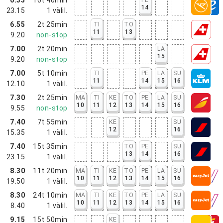
14
23.15
1
välil.
6.55
2t 25min
TI
TO
11
13
9.20
non-stop
7.00
2t 20min
LA
15
9.20
non-stop
7.00
5t 10min
TI
PE
LA
SU
11
14
15
16
12.10
1
välil.
7.30
2t 25min
MA
TI
KE
TO
PE
LA
SU
10
11
12
13
14
15
16
9.55
non-stop
7.40
7t 55min
KE
SU
12
16
15.35
1
välil.
7.40
15t 35min
TO
PE
SU
13
14
16
23.15
1
välil.
8.30
11t 20min
MA
TI
KE
TO
PE
LA
SU
10
11
12
13
14
15
16
19.50
1
välil.
8.30
24t 10min
MA
TI
KE
TO
PE
LA
SU
10
11
12
13
14
15
16
8.40
1
välil.
9.15
15t 50min
KE