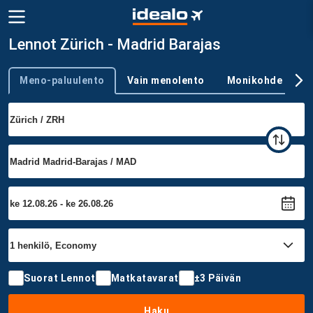
Lennot Zürich - Madrid Barajas
Meno-paluulento
Vain menolento
Monikohde
Trip type
Suorat Lennot
Matkatavarat
±3 Päivän
Haku