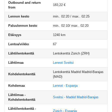
Outbound and return
183,22 €
from
Lennon kesto
min.. 02:20 / max.. 02:25
Paluulennon kesto
min.. 02:10/ max.. 02:20
Etäisyys
1240 km
Lentoa/viikko
67
Lähtölentokenttä
Lentokenttä Zürich
(ZRH)
Lähtömaa
Lennot Sveitsi
Lentokenttä Madrid Madrid-Barajas
Kohdelentokenttä
(MAD)
Kohdemaa
Lennot - Espanja
Lähtömaa -
Sveitsi - Madrid Madrid-Barajas
Kohdelentokenttä
Lähtölentokenttä -
Zürich - Espanja