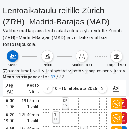
Lentoaikataulu reitille Zürich
(ZRH)–Madrid-Barajas (MAD)
Valitse matkapäivä lentoaikataulusta yhteydelle Zürich
(ZRH)–Madrid-Barajas (MAD) ja vertaile edullisia
lentotarjouksia.
meno
paluu
matkustajat
tarjoukset
suodattimet
välil.
lentoyhtiöt
lähtö
saapuminen
kesto
Aktiiviset suodattimet
ei mitään
Meno corrispondente
37
/
37
dep.
kesto
. elokuuta 2026
10.–16. elokuuta 2026
17.–2
arr.
välil.
6.00
19t 5min
KE
12
1.05
1
välil.
6.20
12t 40min
TI
11
19.00
1
välil.
6.35
16t 40min
PE