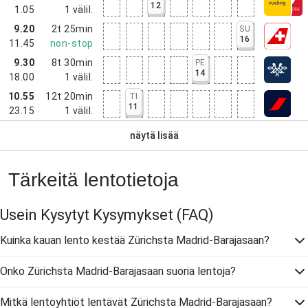
12
1.05
1
välil.
9.20
2t 25min
SU
16
11.45
non-stop
9.30
8t 30min
PE
14
18.00
1
välil.
10.55
12t 20min
TI
11
23.15
1
välil.
näytä lisää
Tärkeitä lentotietoja
Usein Kysytyt Kysymykset
(FAQ)
Kuinka kauan lento kestää Zürichsta Madrid-Barajasaan?
Onko Zürichsta Madrid-Barajasaan suoria lentoja?
Mitkä lentoyhtiöt lentävät Zürichsta Madrid-Barajasaan?