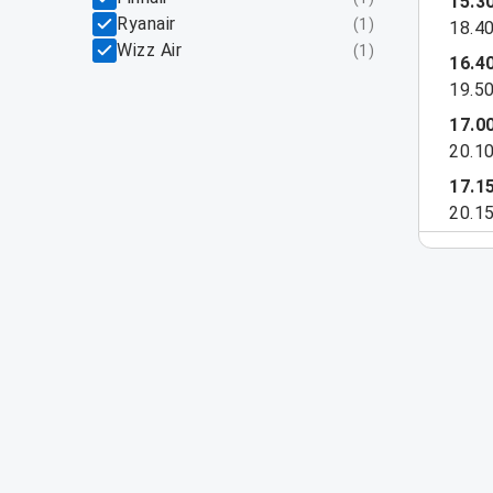
15.3
Ryanair
(
1
)
18.4
Wizz Air
(
1
)
16.4
19.5
17.0
20.1
17.1
20.1