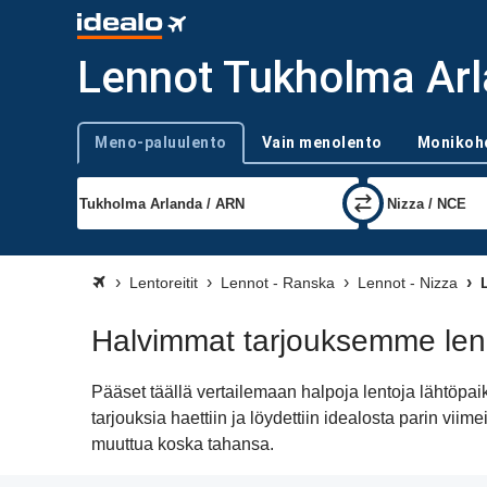
Lennot Tukholma Arl
Meno-paluulento
Vain menolento
Monikoh
Trip type
Lentoreitit
Lennot - Ranska
Lennot - Nizza
L
Halvimmat tarjouksemme len
Pääset täällä vertailemaan halpoja lentoja lähtö
tarjouksia haettiin ja löydettiin idealosta parin v
muuttua koska tahansa.