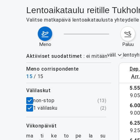
Lentoaikataulu reitille Tuk
Valitse matkapäivä lentoaikataulusta yhteydelle 
meno
paluu
välil.
lentoyh
Aktiiviset suodattimet
ei mitään
Meno corrispondente
dep
3.–9. el
15
/
15
arr
5.5
välilaskut
9.0
suodattimet
non-stop
(
13
)
6.0
1 välilasku
(
2
)
9.0
6.2
viikonpäivät
9.2
ma
ti
ke
to
pe
la
su