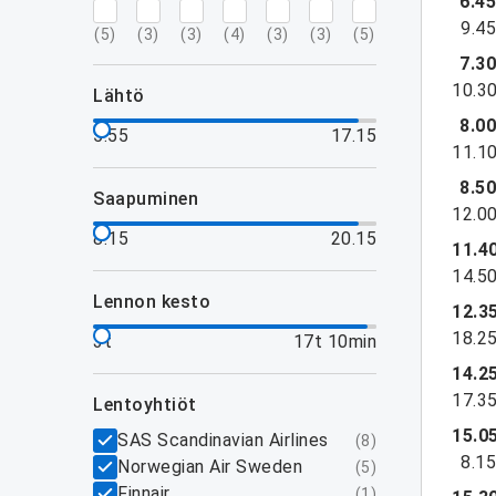
6.4
9.4
(
5
)
(
3
)
(
3
)
(
4
)
(
3
)
(
3
)
(
5
)
7.3
10.3
lähtö
8.0
5.55
17.15
11.1
8.5
saapuminen
12.0
8.15
20.15
11.4
14.5
lennon kesto
12.3
18.2
3t
17t 10min
14.2
17.3
lentoyhtiöt
15.0
SAS Scandinavian Airlines
(
8
)
8.1
Norwegian Air Sweden
(
5
)
Finnair
(
1
)