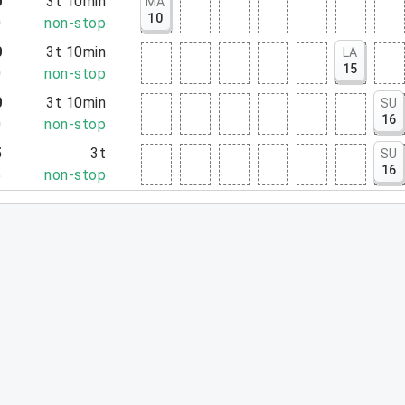
0
3t 10min
MA
10
0
non-stop
0
3t 10min
LA
15
0
non-stop
0
3t 10min
SU
16
0
non-stop
5
3t
SU
16
5
non-stop