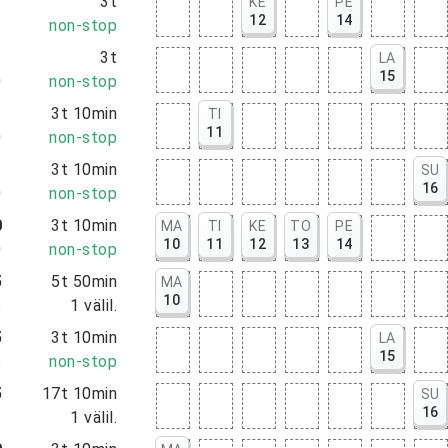
5
3t
KE
PE
12
14
5
non-stop
0
3t
LA
15
0
non-stop
0
3t 10min
TI
11
0
non-stop
0
3t 10min
SU
16
0
non-stop
0
3t 10min
MA
TI
KE
TO
PE
10
11
12
13
14
0
non-stop
5
5t 50min
MA
10
5
1
välil.
5
3t 10min
LA
15
5
non-stop
5
17t 10min
SU
16
5
1
välil.