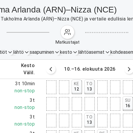
holma Arlanda (ARN)–Nizza (NCE)
Tukholma Arlanda (ARN)–Nizza (NCE) ja vertaile edullisia len
matkustajat
tiöt
lähtö
saapuminen
kesto
lähtöasemat
kohdease
.
kesto
okuuta 2026
10.–16. elokuuta 2026
.
välil.
5
3t 10min
KE
TO
12
13
5
non-stop
0
3t
SU
16
0
non-stop
5
3t
TO
13
5
non-stop