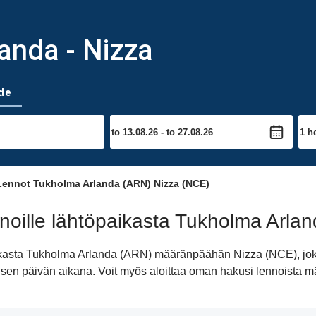
anda - Nizza
de
ennot Tukholma Arlanda (ARN) Nizza (NCE)
noille lähtöpaikasta Tukholma Arl
paikasta Tukholma Arlanda (ARN) määränpäähän Nizza (NCE), jok
iimeisen päivän aikana. Voit myös aloittaa oman hakusi lennoist