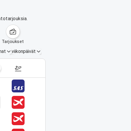
totarjouksia.
tarjoukset
mat
viikonpäivät
17.–23. elokuuta 2026