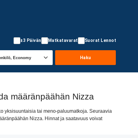
±3 Päivän
Matkatavarat
Suorat Lennot
Haku
anda määränpäähän Nizza
o yksisuuntaisia tai meno-paluumatkoja. Seuraavia
a määränpäähän Nizza. Hinnat ja saatavuus voivat