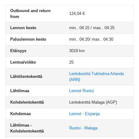
Outbound and return
124,04 €
from
Lennon kesto
min.. 04:15 / max.. 04:25
Paluulennon kesto
min.. 04:20/ max.. 04:30
Etäisyys
3019 km
Lentoa/viikko
25
Lentokenttä Tukholma Arlanda
Lähtölentokenttä
(ARN)
Lähtömaa
Lennot Ruotsi
Kohdelentokenttä
Lentokenttä Malaga
(AGP)
Kohdemaa
Lennot - Espanja
Lähtömaa -
Ruotsi - Malaga
Kohdelentokenttä