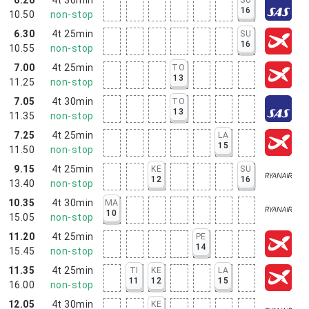
16
10.50
non-stop
6.30
4t 25min
SU
16
10.55
non-stop
7.00
4t 25min
TO
13
11.25
non-stop
7.05
4t 30min
TO
13
11.35
non-stop
7.25
4t 25min
LA
15
11.50
non-stop
9.15
4t 25min
KE
SU
12
16
13.40
non-stop
10.35
4t 30min
MA
10
15.05
non-stop
11.20
4t 25min
PE
14
15.45
non-stop
11.35
4t 25min
TI
KE
LA
11
12
15
16.00
non-stop
12.05
4t 30min
KE