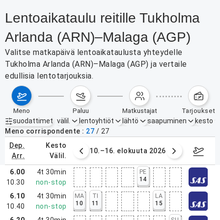
Lentoaikataulu reitille Tukholma
Arlanda (ARN)–Malaga (AGP)
Valitse matkapäivä lentoaikataulusta yhteydelle
Tukholma Arlanda (ARN)–Malaga (AGP) ja vertaile
edullisia lentotarjouksia.
meno
paluu
matkustajat
tarjoukset
suodattimet
välil.
lentoyhtiöt
lähtö
saapuminen
kesto
Aktiiviset suodattimet
ei mitään
Meno corrispondente
27
/
27
dep.
kesto
. elokuuta 2026
10.–16. elokuuta 2026
17.–2
arr.
välil.
6.00
4t 30min
PE
14
10.30
non-stop
6.10
4t 30min
MA
TI
LA
10
11
15
10.40
non-stop
6.20
4t 30min
SU