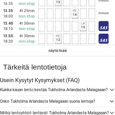
12
16.35
non-stop
13.35
4t 25min
PE
14
18.00
non-stop
13.40
4t 30min
LA
15
18.10
non-stop
13.50
4t 30min
KE
12
18.20
non-stop
näytä lisää
Tärkeitä lentotietoja
Usein Kysytyt Kysymykset
(FAQ)
Kuinka kauan lento kestää Tukholma Arlandasta Malagaaan?
Onko Tukholma Arlandasta Malagaaan suoria lentoja?
Mitkä lentoyhtiöt lentävät Tukholma Arlandasta Malagaaan?