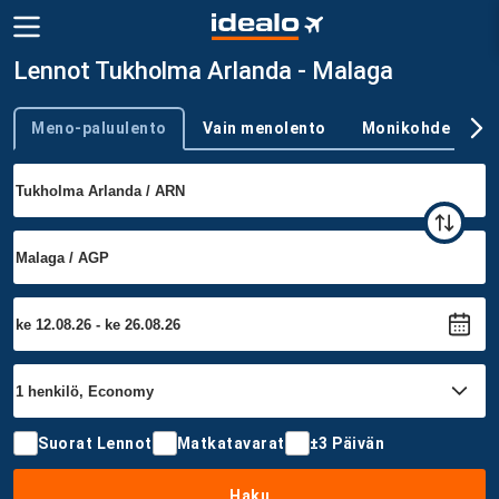
Lennot Tukholma Arlanda - Malaga
Meno-paluulento
Vain menolento
Monikohde
Trip type
Suorat Lennot
Matkatavarat
±3 Päivän
Haku