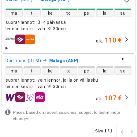
suorien lentojen saatavuus
ma
ti
ke
to
pe
la
su
suorat lennot
:
3–4 päivässä
lennon kesto
:
väh.
3t 30min
110 €
alk.
lentoyhtiöt
Dortmund (DTM)
Malaga (AGP)
suorien lentojen saatavuus
ma
ti
ke
to
pe
la
su
suorat lennot
:
vain lennot, joilla on välilasku
lennon kesto
:
väh.
9t 30min
107 €
alk.
lentoyhtiöt
Prices based on recent searches, subject to last-minute
changes
Sivu
1 / 1