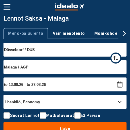
Lennot Saksa - Malaga
Meno-paluulento
Vain menolento
Monikohde
Trip type
Suorat Lennot
Matkatavarat
±3 Päivän
Haku