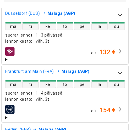
Düsseldorf (DUS)
Malaga (AGP)
suorien lentojen saatavuus
ma
ti
ke
to
pe
la
su
suorat lennot
:
1–3 päivässä
lennon kesto
:
väh.
3t
132 €
alk.
lentoyhtiöt
Frankfurt am Main (FRA)
Malaga (AGP)
suorien lentojen saatavuus
ma
ti
ke
to
pe
la
su
suorat lennot
:
1–4 päivässä
lennon kesto
:
väh.
3t
154 €
alk.
lentoyhtiöt
Berliini (BER)
Malaga (AGP)