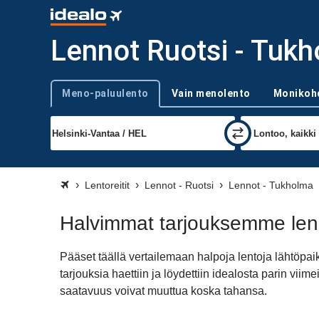
Lennot Ruotsi - Tuk
Meno-paluulento
Vain menolento
Monikoh
Trip type
Lentoreitit
Lennot - Ruotsi
Lennot - Tukholma
Halvimmat tarjouksemme len
Pääset täällä vertailemaan halpoja lentoja lähtöp
tarjouksia haettiin ja löydettiin idealosta parin v
saatavuus voivat muuttua koska tahansa.