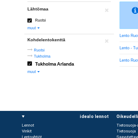
Lähtömaa
Ruotsi
muut
Lento Ruo
Kohdelentokenttä
Lento - T
Ruotsi
Tukholma
Lento Ruot
Tukholma Arlanda
muut
idealo lennot
oikeudel
Lennot
Tietosuoja-
Vinkit
Tietosuoja
Lentoyhtiöt
Saavutettav