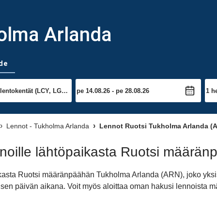
holma Arlanda
de
Lennot - Tukholma Arlanda
Lennot Ruotsi Tukholma Arlanda (
noille lähtöpaikasta Ruotsi määrä
aikasta Ruotsi määränpäähän Tukholma Arlanda (ARN), joko yks
iimeisen päivän aikana. Voit myös aloittaa oman hakusi lennoist