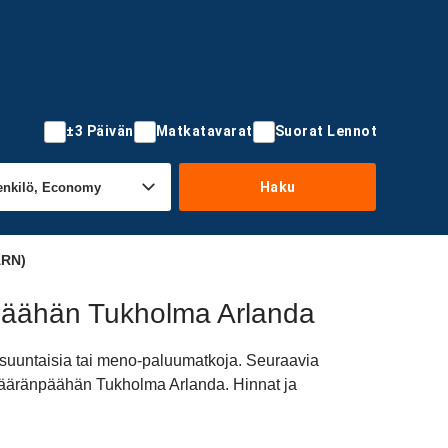
±3 Päivän
Matkatavarat
Suorat Lennot
Haku
ARN)
npäähän Tukholma Arlanda
isuuntaisia tai meno-paluumatkoja. Seuraavia
a määränpäähän Tukholma Arlanda. Hinnat ja