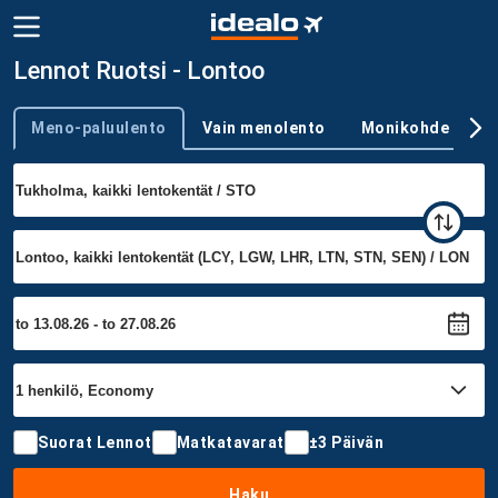
Lennot Ruotsi - Lontoo
Meno-paluulento
Vain menolento
Monikohde
Trip type
Suorat Lennot
Matkatavarat
±3 Päivän
Haku