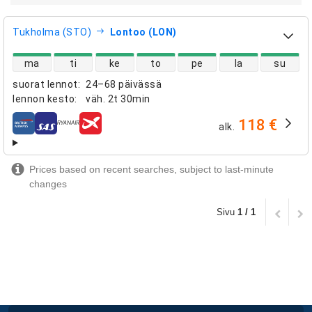
Tukholma (STO)
Lontoo (LON)
suorien lentojen saatavuus
ma
ti
ke
to
pe
la
su
suorat lennot
:
24–68 päivässä
lennon kesto
:
väh.
2t 30min
118 €
alk.
lentoyhtiöt
Prices based on recent searches, subject to last-minute
changes
Sivu
1 / 1