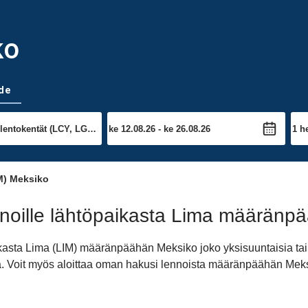
ko
de
M) Meksiko
noille lähtöpaikasta Lima määränp
ikasta Lima (LIM) määränpäähän Meksiko joko yksisuuntaisia tai
ana. Voit myös aloittaa oman hakusi lennoista määränpäähän Mek