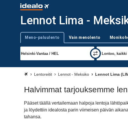
Lennot Lima - Meksi
Meno-paluulento
Vain menolento
Monikoh
Trip type
Lentoreitit
Lennot - Meksiko
Lennot Lima (LI
Halvimmat tarjouksemme len
Pääset täällä vertailemaan halpoja lentoja lähtöpa
ja löydettiin idealosta parin viimeisen päivän aik
tahansa.