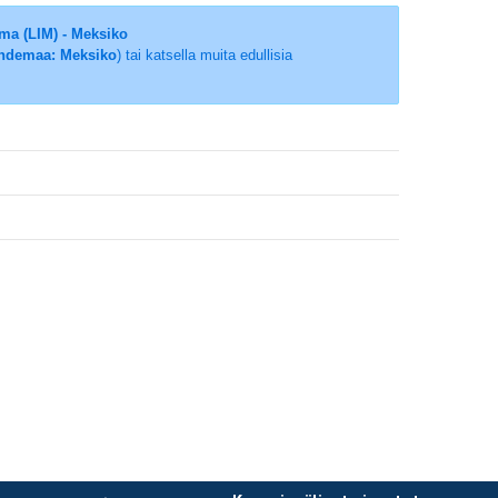
ma (LIM) - Meksiko
ohdemaa: Meksiko
) tai katsella muita edullisia