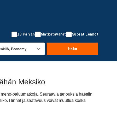
±3 Päivän
Matkatavarat
Suorat Lennot
Haku
äähän Meksiko
 meno-paluumatkoja. Seuraavia tarjouksia haettiin
siko. Hinnat ja saatavuus voivat muuttua koska