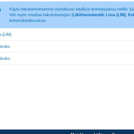
Käytä hakutoimintoamme löytääksesi edullisia lentotarjouksia reitille:
Li
Voit myös muuttaa hakukriteerejäsi (
Lähtölentokenttä: Lima (LIM), K
lentomahdollisuuksia.
a (LIM)
eksiko
eksiko