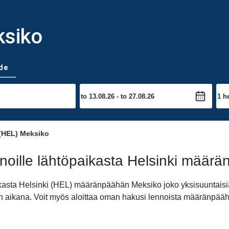
ksiko
de
(HEL) Meksiko
oille lähtöpaikasta Helsinki määr
aikasta Helsinki (HEL) määränpäähän Meksiko joko yksisuuntaisi
äivän aikana. Voit myös aloittaa oman hakusi lennoista määränpä