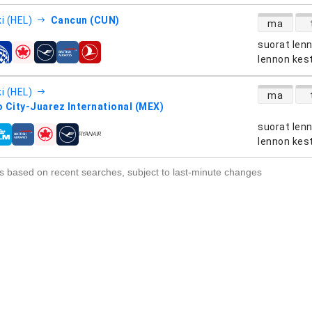
suorien le
i (HEL)
Cancun (CUN)
ma
suorat len
htiöt
lennon kes
suorien le
i (HEL)
ma
 City-Juarez International (MEX)
suorat len
htiöt
lennon kes
s based on recent searches, subject to last-minute changes