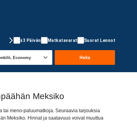
±3 Päivän
Matkatavarat
Suorat Lennot
Haku
änpäähän Meksiko
a tai meno-paluumatkoja. Seuraavia tarjouksia
ähän Meksiko. Hinnat ja saatavuus voivat muuttua