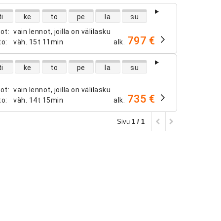
ntojen saatavuus
ti
ke
to
pe
la
su
not
:
vain lennot, joilla on välilasku
797 €
to
:
väh.
15t 11min
alk.
ntojen saatavuus
ti
ke
to
pe
la
su
not
:
vain lennot, joilla on välilasku
735 €
to
:
väh.
14t 15min
alk.
Sivu
1 / 1