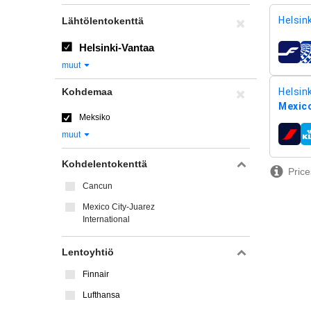
Helsink
Lähtölentokenttä
Helsinki-Vantaa
lentoy
muut
Kohdemaa
Helsink
Mexico
Meksiko
muut
lentoy
Kohdelentokenttä
Price
Cancun
Mexico City-Juarez
International
Lentoyhtiö
Finnair
Lufthansa