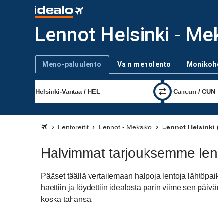
Lennot Helsinki - Me
Meno-paluulento
Vain menolento
Monikoh
Trip type
Lentoreitit
Lennot - Meksiko
Lennot Helsinki 
Halvimmat tarjouksemme lenn
Pääset täällä vertailemaan halpoja lentoja lähtöp
haettiin ja löydettiin idealosta parin viimeisen p
koska tahansa.