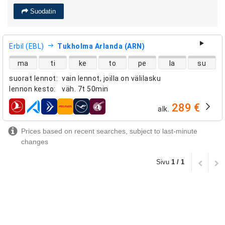
Suodatin
Erbil (EBL)
Tukholma Arlanda (ARN)
suorien lentojen saatavuus
ma
ti
ke
to
pe
la
su
suorat lennot
:
vain lennot, joilla on välilasku
lennon kesto
:
väh.
7t 50min
289 €
alk.
lentoyhtiöt
Prices based on recent searches, subject to last-minute
changes
Sivu
1 / 1