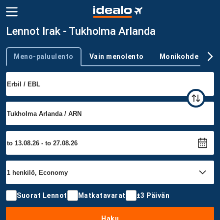
Lennot Irak - Tukholma Arlanda
Meno-paluulento
Vain menolento
Monikohde
Trip type
Suorat Lennot
Matkatavarat
±3 Päivän
Haku