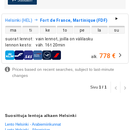
Suodatin
Helsinki (HEL)
Fort de France, Martinique (FDF)
suorien lentojen saatavuus
ma
ti
ke
to
pe
la
su
suorat lennot
:
vain lennot, joilla on välilasku
lennon kesto
:
väh.
16t 20min
778 €
alk.
lentoyhtiöt
Prices based on recent searches, subject to last-minute
changes
Sivu
1 / 1
Suosittuja lentoja alkaen Helsinki
Lento Helsinki - Arabiemiirikunnat
Lento Helsinki - Afganistan