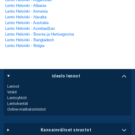
Lento Helsinki - Albania
Lento Helsinki - Armenia
Lento Helsinki - Itävalta
Lento Helsinki - Australia
Lento Helsinki - Azerbaidžan
Lento Helsinki - Bosnia ja Hertsegovina
Lento Helsinki - Bangladesh
Lento Helsinki - Belgia
idealo lennot
Lennot
Vinkit
Lentoyhtiöt
Lentokentät
Online-matkatoimistot
kansainväliset sivustot