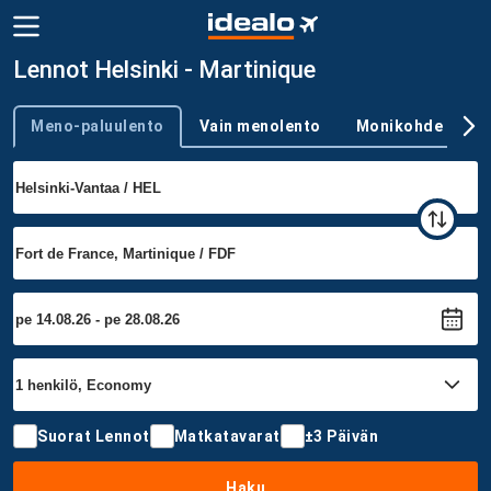
Lennot Helsinki - Martinique
Meno-paluulento
Vain menolento
Monikohde
Trip type
Suorat Lennot
Matkatavarat
±3 Päivän
Haku