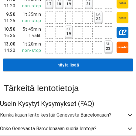
17
18
19
21
11.20
non-stop
9.50
1t 35min
LA
22
11.25
non-stop
10.50
5t 45min
KE
19
16.35
1
välil.
13.00
1t 20min
SU
23
14.20
non-stop
näytä lisää
Tärkeitä lentotietoja
Usein Kysytyt Kysymykset
(FAQ)
Kuinka kauan lento kestää Genevasta Barcelonaaan?
Onko Genevasta Barcelonaaan suoria lentoja?