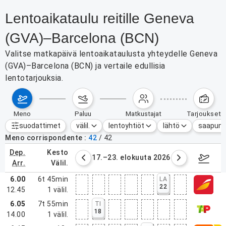
Lentoaikataulu reitille Geneva
(GVA)–Barcelona (BCN)
Valitse matkapäivä lentoaikataulusta yhteydelle Geneva
(GVA)–Barcelona (BCN) ja vertaile edullisia
lentotarjouksia.
meno
paluu
matkustajat
tarjoukset
suodattimet
välil.
lentoyhtiöt
lähtö
saapum
Aktiiviset suodattimet
ei mitään
Meno corrispondente
42
/
42
dep.
kesto
6. elokuuta 2026
17.–23. elokuuta 2026
24.–3
arr.
välil.
6.00
6t 45min
LA
22
12.45
1
välil.
6.05
7t 55min
TI
18
14.00
1
välil.