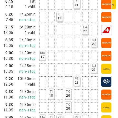
6.15
18t
PE
21
0.15
1
välil.
6.20
1t 25min
KE
19
7.45
non-stop
7.15
6t 50min
LA
22
14.05
1
välil.
8.35
1t 30min
SU
23
10.05
non-stop
9.00
1t 30min
MA
17
10.30
non-stop
9.00
1t 35min
SU
23
10.35
non-stop
9.20
10t 30min
PE
21
19.50
1
välil.
9.30
1t 30min
TI
TO
18
20
11.00
non-stop
9.30
1t 35min
TO
20
11.05
non-stop
9.45
1t 35min
MA
TI
KE
PE