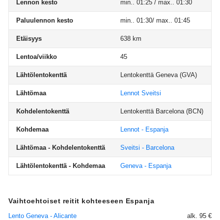
Lennon kesto
min.. 01:25 / max.. 01:30
Paluulennon kesto
min.. 01:30/ max.. 01:45
Etäisyys
638 km
Lentoa/viikko
45
Lähtölentokenttä
Lentokenttä Geneva
(GVA)
Lähtömaa
Lennot Sveitsi
Kohdelentokenttä
Lentokenttä Barcelona
(BCN)
Kohdemaa
Lennot - Espanja
Lähtömaa - Kohdelentokenttä
Sveitsi - Barcelona
Lähtölentokenttä - Kohdemaa
Geneva - Espanja
Vaihtoehtoiset reitit kohteeseen Espanja
Lento Geneva - Alicante
alk. 95 €