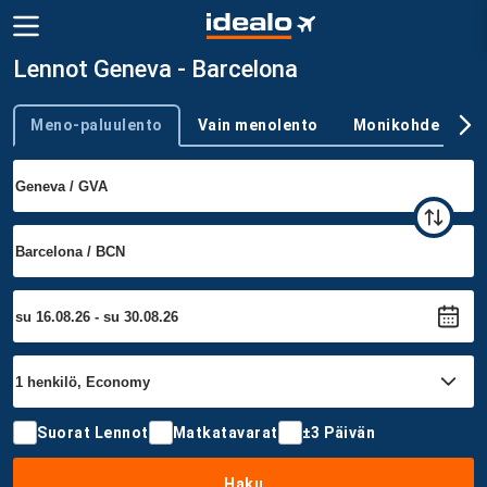
Lennot Geneva - Barcelona
Meno-paluulento
Vain menolento
Monikohde
Trip type
Suorat Lennot
Matkatavarat
±3 Päivän
Haku