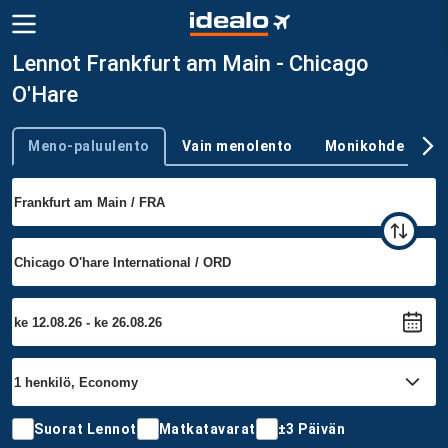
Lennot Frankfurt am Main - Chicago
O'Hare
Meno-paluulento
Vain menolento
Monikohde
Trip type
Suorat Lennot
Matkatavarat
±3 Päivän