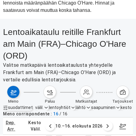
lennoista määränpäähän Chicago O'Hare. Hinnat ja
saatavuus voivat muuttua koska tahansa.
Lentoaikataulu reitille Frankfurt
am Main (FRA)–Chicago O'Hare
(ORD)
Valitse matkapäivä lentoaikataulusta yhteydelle
Frankfurt am Main (FRA)–Chicago O'Hare (ORD) ja
vertaile edullisia lentotarjouksia.
meno
paluu
matkustajat
tarjoukset
suodattimet
välil.
lentoyhtiöt
lähtö
saapuminen
kesto
Aktiiviset suodattimet
ei mitään
Meno corrispondente
16
/
16
dep.
kesto
. elokuuta 2026
10.–16. elokuuta 2026
17.–2
arr.
välil.