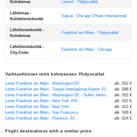
Kohdemaa
Lennot - Yhdysvallat
Lähtömaa -
Saksa - Chicago O'hare International
Kohdelentokenttä
Lähtölentokenttä -
Frankfurt am Main - Yhdysvallat
Kohdemaa
Lähtölentokenttä -
Frankfurt am Main - Chicago
City-Code
Vaihtoehtoiset reitit kohteeseen Yhdysvallat
Lento Frankfurt am Main - Washington-DC
alk. 552 €
Lento Frankfurt am Main - Tampa International Airport, FL
alk. 588 €
Lento Frankfurt am Main - Washington DC - Dulles International Airport, DC
alk. 552 €
Lento Frankfurt am Main - New York JFK
alk. 422 €
Lento Frankfurt am Main - New York
alk. 422 €
Lento Frankfurt am Main - San Francisco
alk. 508 €
Lento Frankfurt am Main - Florence, SC
alk. 624 €
Flight destinations with a similar price