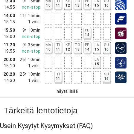
12.40
9t 15min
MA
TI
KE
TO
PE
LA
SU
10
11
12
13
14
15
16
14.55
non-stop
14.00
11t 15min
18.15
1
välil.
15.50
9t 10min
PE
14
18.00
non-stop
17.20
9t 35min
MA
TI
KE
TO
PE
LA
SU
10
11
12
13
14
15
16
19.55
non-stop
20.00
26t 10min
LA
15
15.10
1
välil.
20.20
25t 10min
TI
SU
11
16
14.30
1
välil.
näytä lisää
Tärkeitä lentotietoja
Usein Kysytyt Kysymykset
(FAQ)