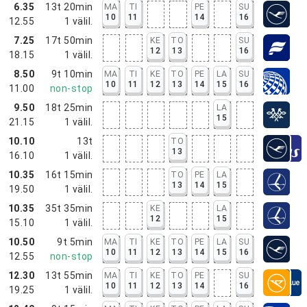
6.35
13t 20min
MA
TI
PE
SU
10
11
14
16
12.55
1
välil.
7.25
17t 50min
KE
TO
SU
12
13
16
18.15
1
välil.
8.50
9t 10min
MA
TI
KE
TO
PE
LA
SU
10
11
12
13
14
15
16
11.00
non-stop
9.50
18t 25min
LA
15
21.15
1
välil.
10.10
13t
TO
13
16.10
1
välil.
10.35
16t 15min
TO
PE
LA
13
14
15
19.50
1
välil.
10.35
35t 35min
KE
LA
12
15
15.10
1
välil.
10.50
9t 5min
MA
TI
KE
TO
PE
LA
SU
10
11
12
13
14
15
16
12.55
non-stop
12.30
13t 55min
MA
TI
KE
TO
PE
SU
10
11
12
13
14
16
19.25
1
välil.