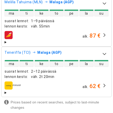
Melilla Tahuima (MLN)
Malaga (AGP)
suorien lentojen saatavuus
ma
ti
ke
to
pe
la
su
suorat lennot
:
1–9 päivässä
lennon kesto
:
väh.
55min
87 €
alk.
lentoyhtiöt
Teneriffa (TCI)
Malaga (AGP)
suorien lentojen saatavuus
ma
ti
ke
to
pe
la
su
suorat lennot
:
2–12 päivässä
lennon kesto
:
väh.
2t 20min
62 €
alk.
lentoyhtiöt
Prices based on recent searches, subject to last-minute
changes