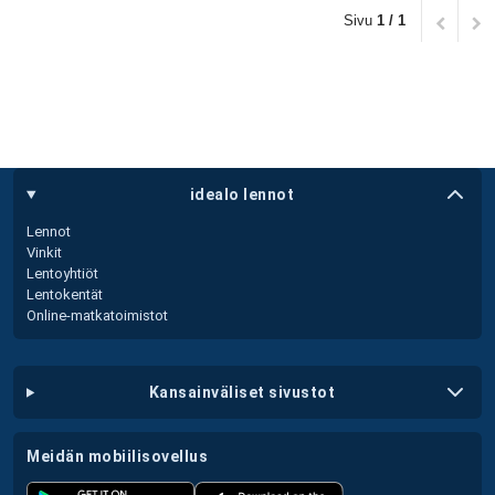
Sivu
1 / 1
idealo lennot
Lennot
Vinkit
Lentoyhtiöt
Lentokentät
Online-matkatoimistot
kansainväliset sivustot
meidän mobiilisovellus