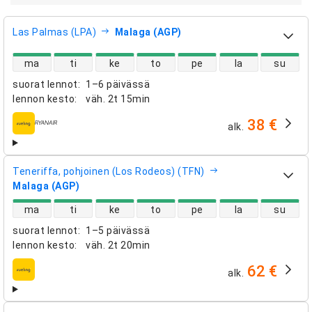
Las Palmas (LPA)
Malaga (AGP)
suorien lentojen saatavuus
ma
ti
ke
to
pe
la
su
suorat lennot
:
1–6 päivässä
lennon kesto
:
väh.
2t 15min
38 €
alk.
lentoyhtiöt
Teneriffa, pohjoinen (Los Rodeos) (TFN)
Malaga (AGP)
suorien lentojen saatavuus
ma
ti
ke
to
pe
la
su
suorat lennot
:
1–5 päivässä
lennon kesto
:
väh.
2t 20min
62 €
alk.
lentoyhtiöt