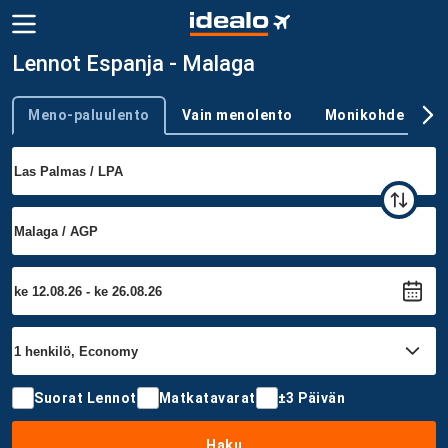
Lennot Espanja - Malaga
Meno-paluulento
Vain menolento
Monikohde
Trip type
Suorat Lennot
Matkatavarat
±3 Päivän
Haku