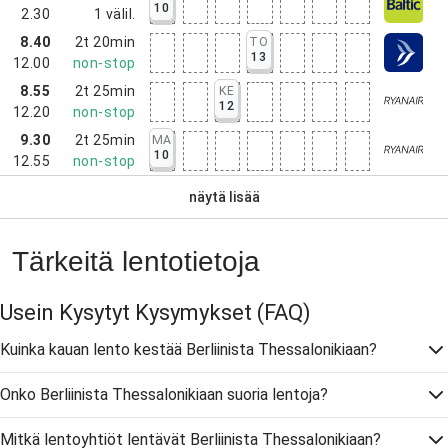
10
2.30
1
välil.
8.40
2t 20min
TO
13
12.00
non-stop
8.55
2t 25min
KE
12
12.20
non-stop
9.30
2t 25min
MA
10
12.55
non-stop
näytä lisää
Tärkeitä lentotietoja
Usein Kysytyt Kysymykset
(FAQ)
Kuinka kauan lento kestää Berliinista Thessalonikiaan?
Onko Berliinista Thessalonikiaan suoria lentoja?
Mitkä lentoyhtiöt lentävät Berliinista Thessalonikiaan?