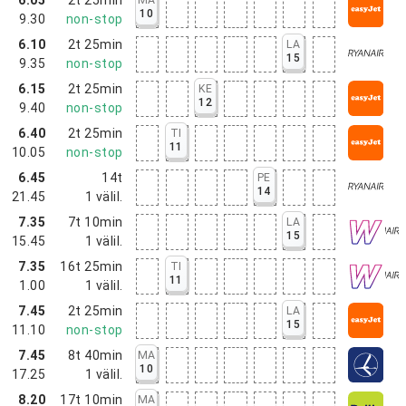
10
9.30
non-stop
6.10
2t 25min
LA
15
9.35
non-stop
6.15
2t 25min
KE
12
9.40
non-stop
6.40
2t 25min
TI
11
10.05
non-stop
6.45
14t
PE
14
21.45
1
välil.
7.35
7t 10min
LA
15
15.45
1
välil.
7.35
16t 25min
TI
11
1.00
1
välil.
7.45
2t 25min
LA
15
11.10
non-stop
7.45
8t 40min
MA
10
17.25
1
välil.
8.20
17t 10min
MA