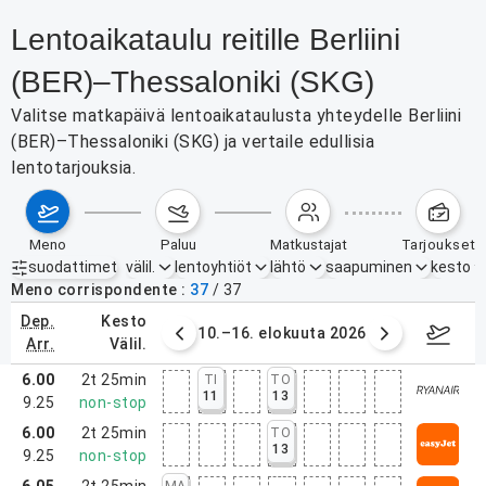
Lentoaikataulu reitille Berliini
(BER)–Thessaloniki (SKG)
Valitse matkapäivä lentoaikataulusta yhteydelle Berliini
(BER)–Thessaloniki (SKG) ja vertaile edullisia
lentotarjouksia.
meno
paluu
matkustajat
tarjoukset
suodattimet
välil.
lentoyhtiöt
lähtö
saapuminen
kesto
Aktiiviset suodattimet
ei mitään
Meno corrispondente
37
/
37
dep.
kesto
. elokuuta 2026
10.–16. elokuuta 2026
17.–2
arr.
välil.
6.00
2t 25min
TI
TO
11
13
9.25
non-stop
6.00
2t 25min
TO
13
9.25
non-stop
6.05
2t 25min
MA