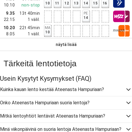
10
11
12
13
14
15
16
10.10
non-stop
9.35
13t 40min
PE
14
22.15
1
välil.
10.20
22t 45min
MA
10
8.05
1
välil.
näytä lisää
Tärkeitä lentotietoja
Usein Kysytyt Kysymykset
(FAQ)
Kuinka kauan lento kestää Ateenasta Hampuriaan?
Onko Ateenasta Hampuriaan suoria lentoja?
Mitkä lentoyhtiöt lentävät Ateenasta Hampuriaan?
Minä viikonpäivinä on suoria lentoja Ateenasta Hampuriaan?