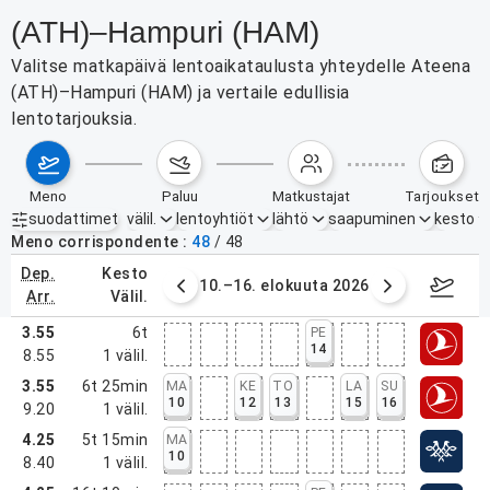
(ATH)–Hampuri (HAM)
Valitse matkapäivä lentoaikataulusta yhteydelle Ateena
(ATH)–Hampuri (HAM) ja vertaile edullisia
lentotarjouksia.
meno
paluu
matkustajat
tarjoukset
suodattimet
välil.
lentoyhtiöt
lähtö
saapuminen
kesto
Aktiiviset suodattimet
ei mitään
Meno corrispondente
48
/
48
dep.
kesto
. elokuuta 2026
10.–16. elokuuta 2026
17.–2
arr.
välil.
3.55
6t
PE
14
8.55
1
välil.
3.55
6t 25min
MA
KE
TO
LA
SU
10
12
13
15
16
9.20
1
välil.
4.25
5t 15min
MA
10
8.40
1
välil.