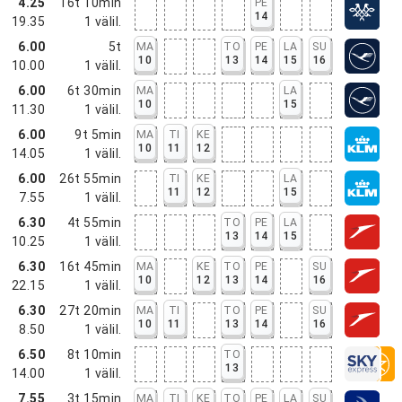
4.25
16t 10min
PE
14
19.35
1
välil.
6.00
5t
MA
TO
PE
LA
SU
10
13
14
15
16
10.00
1
välil.
6.00
6t 30min
MA
LA
10
15
11.30
1
välil.
6.00
9t 5min
MA
TI
KE
10
11
12
14.05
1
välil.
6.00
26t 55min
TI
KE
LA
11
12
15
7.55
1
välil.
6.30
4t 55min
TO
PE
LA
13
14
15
10.25
1
välil.
6.30
16t 45min
MA
KE
TO
PE
SU
10
12
13
14
16
22.15
1
välil.
6.30
27t 20min
MA
TI
TO
PE
SU
10
11
13
14
16
8.50
1
välil.
6.50
8t 10min
TO
13
14.00
1
välil.
7.55
3t 15min
MA
TI
KE
TO
PE
LA
SU