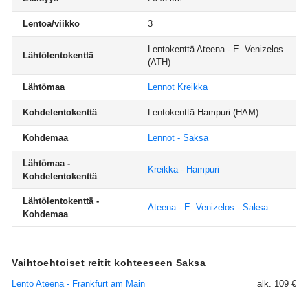
Lentoa/viikko
3
Lentokenttä Ateena - E. Venizelos
Lähtölentokenttä
(ATH)
Lähtömaa
Lennot Kreikka
Kohdelentokenttä
Lentokenttä Hampuri
(HAM)
Kohdemaa
Lennot - Saksa
Lähtömaa -
Kreikka - Hampuri
Kohdelentokenttä
Lähtölentokenttä -
Ateena - E. Venizelos - Saksa
Kohdemaa
Vaihtoehtoiset reitit kohteeseen Saksa
Lento Ateena - Frankfurt am Main
alk. 109 €