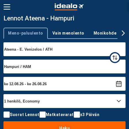
Lennot Ateena - Hampuri
Meno-paluulento
Vain menolento
Monikohde
Trip type
Suorat Lennot
Matkatavarat
±3 Päivän
Haku