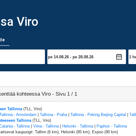
sa Viro
de
enttää kohteessa Viro - Sivu 1 / 1
aen Tallinna
(TLL, Viro)
Tallinna - Amsterdam
|
Tallinna - Praha
|
Tallinna - Peking Beijing Capital
|
Tall
teeseen Tallinna
(TLL, Viro)
Catania - Tallinna
|
Vilna - Tallinna
|
Helsinki - Tallinna
|
Paphos - Tallinna
ijaitsevat kaupungit: Tallinn (6 km), Helsinki (85 km), Espoo (90 km)