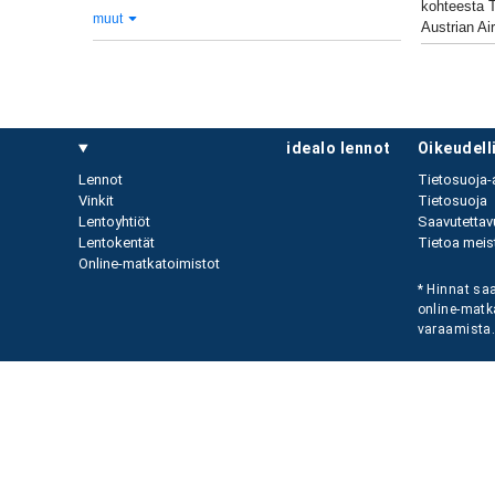
kohteesta T
muut
Austrian Air
idealo lennot
oikeudel
Lennot
Tietosuoja-
Vinkit
Tietosuoja
Lentoyhtiöt
Saavutettav
Lentokentät
Tietoa meist
Online-matkatoimistot
* Hinnat saa
online-matk
varaamista. 