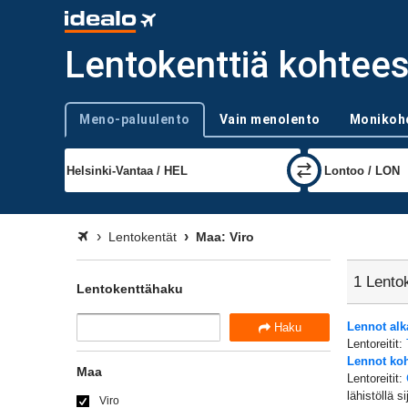
Lentokenttiä kohtees
Meno-paluulento
Vain menolento
Monikoh
Trip type
Lentokentät
Maa: Viro
1 Lentok
Lentokenttähaku
Lennot alk
Haku
Lentoreitit:
Lennot koh
Maa
Lentoreitit:
lähistöllä s
Viro