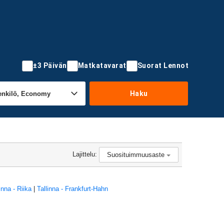
±3 Päivän
Matkatavarat
Suorat Lennot
Haku
Lajittelu:
Suosituimmuusaste
inna - Riika
|
Tallinna - Frankfurt-Hahn