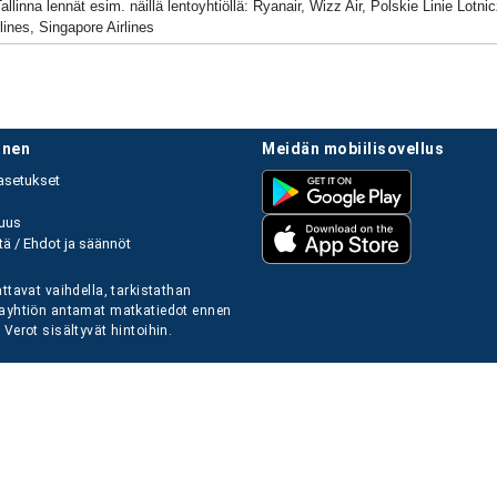
allinna lennät esim. näillä lentoyhtiöllä: Ryanair, Wizz Air, Polskie Linie Lotn
lines, Singapore Airlines
linen
meidän mobiilisovellus
asetukset
uus
ä / Ehdot ja säännöt
ttavat vaihdella, tarkistathan
ayhtiön antamat matkatiedot ennen
Verot sisältyvät hintoihin.