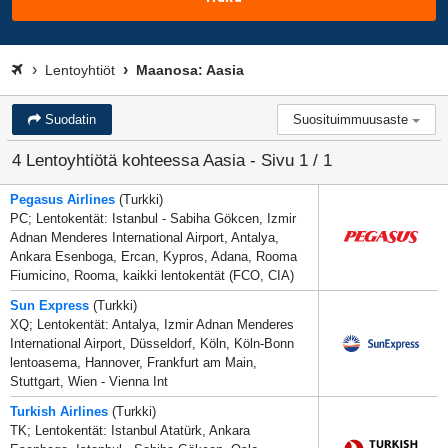
Lentoyhtiöt
Maanosa: Aasia
Suodatin
Suosituimmuusaste
4 Lentoyhtiötä kohteessa Aasia - Sivu 1 / 1
Pegasus Airlines
(Turkki)
PC; Lentokentät: Istanbul - Sabiha Gökcen, Izmir
Adnan Menderes International Airport, Antalya,
Ankara Esenboga, Ercan, Kypros, Adana, Rooma
Fiumicino, Rooma, kaikki lentokentät (FCO, CIA)
Sun Express
(Turkki)
XQ; Lentokentät: Antalya, Izmir Adnan Menderes
International Airport, Düsseldorf, Köln, Köln-Bonn
lentoasema, Hannover, Frankfurt am Main,
Stuttgart, Wien - Vienna Int
Turkish Airlines
(Turkki)
TK; Lentokentät: Istanbul Atatürk, Ankara