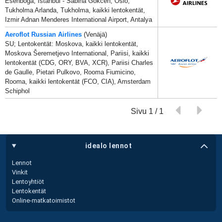
Esenboga, Istanbul - Sabiha Gökcen, Oslo,
Tukholma Arlanda, Tukholma, kaikki lentokentät,
Izmir Adnan Menderes International Airport, Antalya
Aeroflot Russian Airlines
(Venäjä)
SU; Lentokentät: Moskova, kaikki lentokentät,
Moskova Šeremetjevo International, Pariisi, kaikki
lentokentät (CDG, ORY, BVA, XCR), Pariisi Charles
de Gaulle, Pietari Pulkovo, Rooma Fiumicino,
Rooma, kaikki lentokentät (FCO, CIA), Amsterdam
Schiphol
Sivu 1 / 1
idealo lennot
Lennot
Vinkit
Lentoyhtiöt
Lentokentät
Online-matkatoimistot