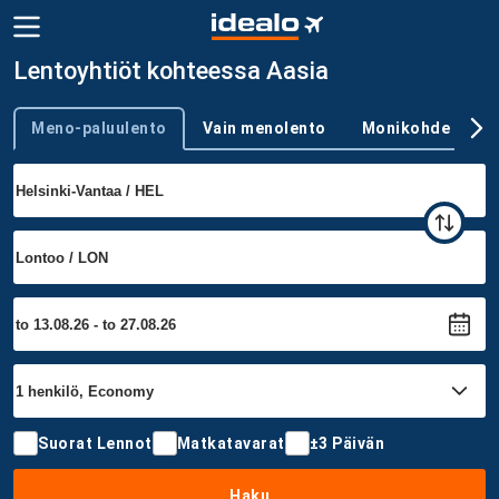
Lentoyhtiöt kohteessa Aasia
Meno-paluulento
Vain menolento
Monikohde
Trip type
Suorat Lennot
Matkatavarat
±3 Päivän
Haku