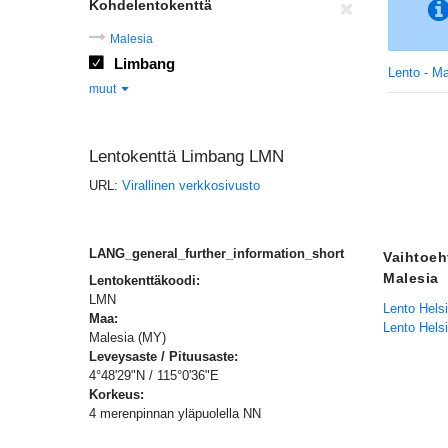
Kohdelentokenttä
Malesia
Limbang
Lento - Ma
muut
Lentokenttä Limbang LMN
URL:
Virallinen verkkosivusto
LANG_general_further_information_short
Vaihtoeh
Malesia
Lentokenttäkoodi:
LMN
Lento Helsi
Maa:
Lento Hels
Malesia (MY)
Leveysaste / Pituusaste:
4°48'29"N / 115°0'36"E
Korkeus:
4 merenpinnan yläpuolella NN