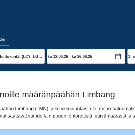
de
nnoille määränpäähän Limbang
npäähän Limbang (LMN), joko yksisuuntaisia tai meno-paluumat
at saattavat vaihdella riippuen lentoreitistä, päivämäärästä ja