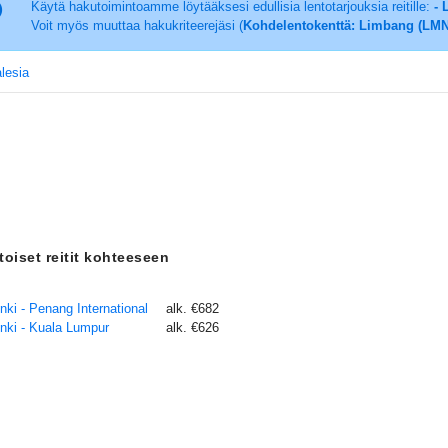
Käytä hakutoimintoamme löytääksesi edullisia lentotarjouksia reitille:
- 
Voit myös muuttaa hakukriteerejäsi (
Kohdelentokenttä: Limbang (LMN
lesia
toiset reitit kohteeseen
nki - Penang International
alk. €682
inki - Kuala Lumpur
alk. €626