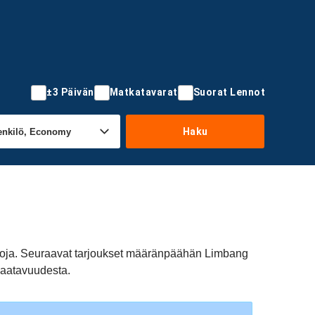
±3 Päivän
Matkatavarat
Suorat Lennot
Haku
koja. Seuraavat tarjoukset määränpäähän Limbang
 saatavuudesta.