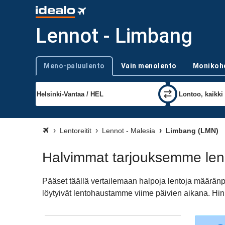
Lennot - Limbang
Meno-paluulento
Vain menolento
Monikoh
Trip type
Lentoreitit
Lennot - Malesia
Limbang (LMN)
Halvimmat tarjouksemme le
Pääset täällä vertailemaan halpoja lentoja määrä
löytyivät lentohaustamme viime päivien aikana. Hinn