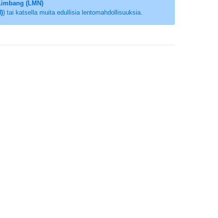
Limbang (LMN)
)
) tai katsella muita edullisia lentomahdollisuuksia.