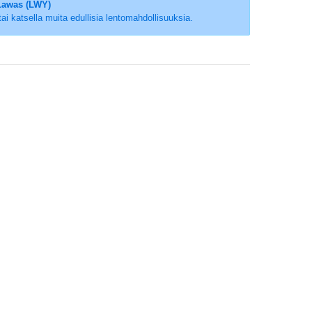
Lawas (LWY)
 tai katsella muita edullisia lentomahdollisuuksia.