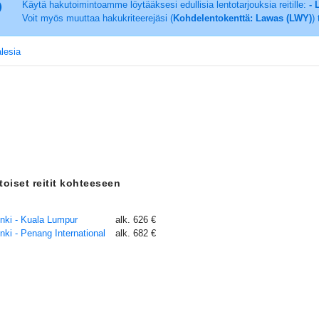
Käytä hakutoimintoamme löytääksesi edullisia lentotarjouksia reitille:
- 
Voit myös muuttaa hakukriteerejäsi (
Kohdelentokenttä: Lawas (LWY)
)
lesia
toiset reitit kohteeseen
inki - Kuala Lumpur
alk. 626 €
nki - Penang International
alk. 682 €