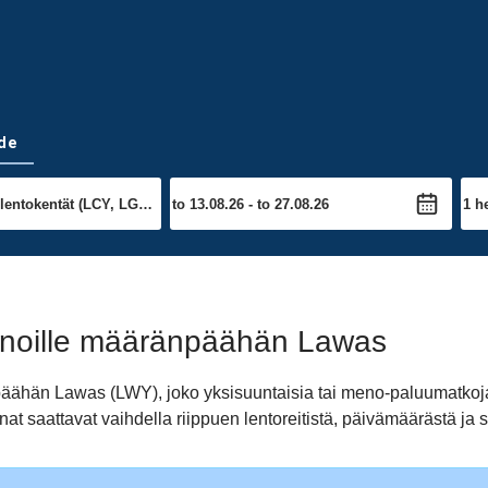
de
nnoille määränpäähän Lawas
npäähän Lawas (LWY), joko yksisuuntaisia tai meno-paluumatko
at saattavat vaihdella riippuen lentoreitistä, päivämäärästä ja