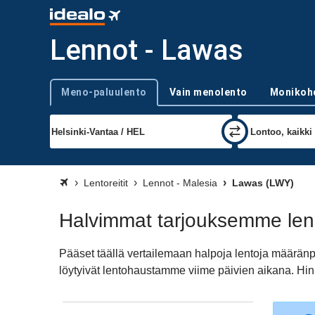
Lennot - Lawas
Meno-paluulento
Vain menolento
Monikoh
Trip type
Lentoreitit
Lennot - Malesia
Lawas (LWY)
Halvimmat tarjouksemme le
Pääset täällä vertailemaan halpoja lentoja määrä
löytyivät lentohaustamme viime päivien aikana. Hinn