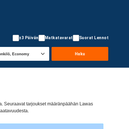
±3 Päivän
Matkatavarat
Suorat Lennot
Haku
ja. Seuraavat tarjoukset määränpäähän Lawas
 saatavuudesta.