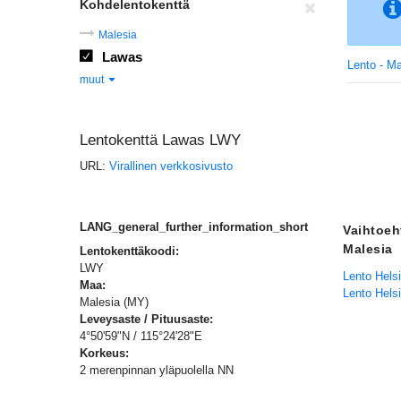
Kohdelentokenttä
Malesia
Lawas
Lento - Ma
muut
Lentokenttä Lawas LWY
URL:
Virallinen verkkosivusto
LANG_general_further_information_short
Vaihtoeh
Malesia
Lentokenttäkoodi:
LWY
Lento Hels
Maa:
Lento Helsi
Malesia (MY)
Leveysaste / Pituusaste:
4°50'59"N / 115°24'28"E
Korkeus:
2 merenpinnan yläpuolella NN