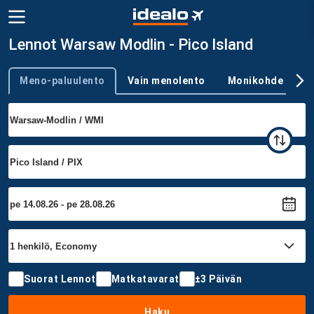
Lennot Warsaw Modlin - Pico Island
Meno-paluulento
Vain menolento
Monikohde
Trip type
Suorat Lennot
Matkatavarat
±3 Päivän
Haku