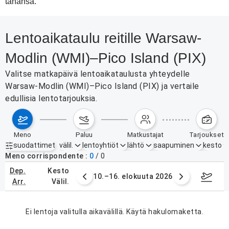
tahansa.
Lentoaikataulu reitille Warsaw-
Modlin (WMI)–Pico Island (PIX)
Valitse matkapäivä lentoaikataulusta yhteydelle
Warsaw-Modlin (WMI)–Pico Island (PIX) ja vertaile
edullisia lentotarjouksia.
meno
paluu
matkustajat
tarjoukset
suodattimet
välil.
lentoyhtiöt
lähtö
saapuminen
kesto
Aktiiviset suodattimet
ei mitään
Meno corrispondente
0
/
0
dep.
kesto
. elokuuta 2026
10.–16. elokuuta 2026
17.–2
arr.
välil.
Ei lentoja valitulla aikavälillä. Käytä hakulomaketta.