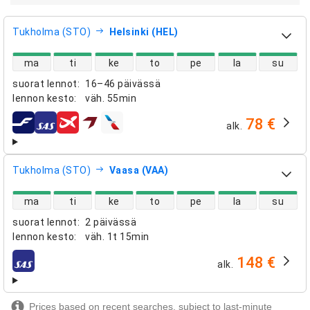
Tukholma (STO)
Helsinki (HEL)
suorien lentojen saatavuus
ma
ti
ke
to
pe
la
su
suorat lennot
:
16–46 päivässä
lennon kesto
:
väh.
55min
78 €
alk.
lentoyhtiöt
Tukholma (STO)
Vaasa (VAA)
suorien lentojen saatavuus
ma
ti
ke
to
pe
la
su
suorat lennot
:
2 päivässä
lennon kesto
:
väh.
1t 15min
148 €
alk.
lentoyhtiöt
Prices based on recent searches, subject to last-minute