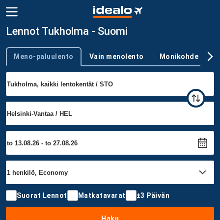
Lennot Tukholma - Suomi
Meno-paluulento
Vain menolento
Monikohde
Trip type
Suorat Lennot
Matkatavarat
±3 Päivän
Haku