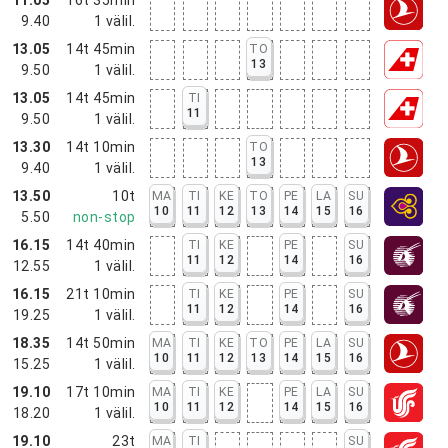
9.40
1
välil.
13.05
14t 45min
TO
13
9.50
1
välil.
13.05
14t 45min
TI
11
9.50
1
välil.
13.30
14t 10min
TO
13
9.40
1
välil.
13.50
10t
MA
TI
KE
TO
PE
LA
SU
10
11
12
13
14
15
16
5.50
non-stop
16.15
14t 40min
TI
KE
PE
SU
11
12
14
16
12.55
1
välil.
16.15
21t 10min
TI
KE
PE
SU
11
12
14
16
19.25
1
välil.
18.35
14t 50min
MA
TI
KE
TO
PE
LA
SU
10
11
12
13
14
15
16
15.25
1
välil.
19.10
17t 10min
MA
TI
KE
PE
LA
SU
10
11
12
14
15
16
18.20
1
välil.
19.10
23t
MA
TI
SU