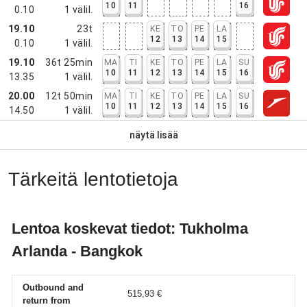
10
11
16
0.10
1
välil.
19.10
23t
KE
TO
PE
LA
12
13
14
15
0.10
1
välil.
19.10
36t 25min
MA
TI
KE
TO
PE
LA
SU
10
11
12
13
14
15
16
13.35
1
välil.
20.00
12t 50min
MA
TI
KE
TO
PE
LA
SU
10
11
12
13
14
15
16
14.50
1
välil.
näytä lisää
Tärkeitä lentotietoja
Lentoa koskevat tiedot: Tukholma
Arlanda - Bangkok
Outbound and
515,93 €
return from