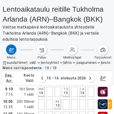
Lentoaikataulu reitille Tukholma
Arlanda (ARN)–Bangkok (BKK)
Valitse matkapäivä lentoaikataulusta yhteydelle
Tukholma Arlanda (ARN)–Bangkok (BKK) ja vertaile
edullisia lentotarjouksia.
meno
paluu
matkustajat
tarjoukset
suodattimet
välil.
lentoyhtiöt
lähtö
saapuminen
kesto
Aktiiviset suodattimet
ei mitään
Meno corrispondente
18
/
18
dep.
kesto
. elokuuta 2026
10.–16. elokuuta 2026
17.–2
arr.
välil.
9.10
16t 5min
MA
TO
LA
10
13
15
7.15
1
välil.
10.05
20t 30min
KE
12
12.35
1
välil.
11.05
16t 35min