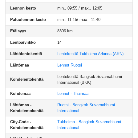
Lennon kesto
min.. 09:55 / max.. 12:05
Paluulennon kesto
min.. 11:15/ max.. 11:40
Etäisyys
8306 km
Lentoa/viikko
14
Lähtölentokenttä
Lentokenttä Tukholma Arlanda
(ARN)
Lähtömaa
Lennot Ruotsi
Lentokenttä Bangkok Suvarnabhumi
Kohdelentokenttä
International
(BKK)
Kohdemaa
Lennot - Thaimaa
Lähtömaa -
Ruotsi - Bangkok Suvarnabhumi
Kohdelentokenttä
International
City-Code -
Tukholma - Bangkok Suvarnabhumi
Kohdelentokenttä
International