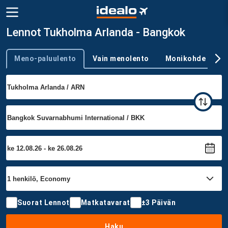
Lennot Tukholma Arlanda - Bangkok
Meno-paluulento
Vain menolento
Monikohde
Trip type
Suorat Lennot
Matkatavarat
±3 Päivän
Haku