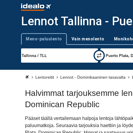
Lennot Tallinna - Pu
Meno-paluulento
Vain menolento
Monikoh
Trip type
Lentoreitit
Lennot - Dominikaaninen tasavalta
Halvimmat tarjouksemme lenn
Dominican Republic
Pääset täällä vertailemaan halpoja lentoja lähtöpa
paluumatkoja. Seuraavia tarjouksia haettiin ja löy
Plata, Dominican Republic. Hinnat ja saatavuus vo