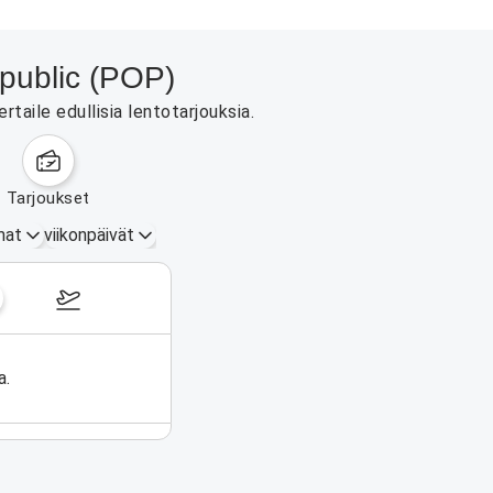
epublic (POP)
taile edullisia lentotarjouksia.
tarjoukset
mat
viikonpäivät
17.–23. elokuuta 2026
a.
Ei lentoja valitulla