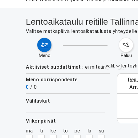
Lentoaikataulu reitille Tall
Valitse matkapäivä lentoaikataulusta yhteydelle 
meno
paluu
välil.
lentoyh
Aktiiviset suodattimet
ei mitään
Meno corrispondente
dep
3.–9. el
0
/
0
arr
välilaskut
 aikavälillä. Käytä hakulomaketta.
suodattimet
viikonpäivät
ma
ti
ke
to
pe
la
su