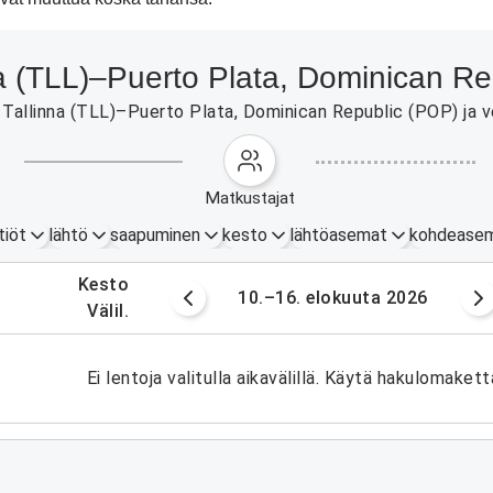
inna (TLL)–Puerto Plata, Dominican R
Tallinna (TLL)–Puerto Plata, Dominican Republic (POP) ja ver
matkustajat
tiöt
lähtö
saapuminen
kesto
lähtöasemat
kohdease
.
kesto
okuuta 2026
10.–16. elokuuta 2026
.
välil.
Ei lentoja valitulla aikavälillä. Käytä hakulomakett