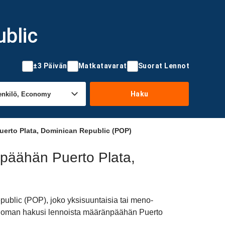
ublic
±3 Päivän
Matkatavarat
Suorat Lennot
Haku
uerto Plata, Dominican Republic (POP)
npäähän Puerto Plata,
public (POP), joko yksisuuntaisia tai meno-
ttaa oman hakusi lennoista määränpäähän Puerto