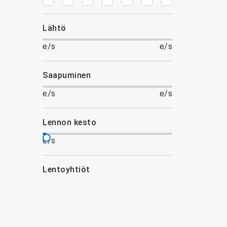
lähtö
e/s
e/s
saapuminen
e/s
e/s
lennon kesto
e/s
lentoyhtiöt