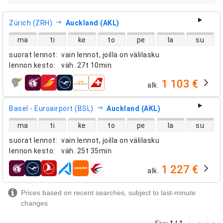
Zürich (ZRH)
Auckland (AKL)
suorien lentojen saatavuus
ma
ti
ke
to
pe
la
su
suorat lennot
:
vain lennot, joilla on välilasku
lennon kesto
:
väh.
27t 10min
1 103 €
alk.
lentoyhtiöt
Basel - Euroairport (BSL)
Auckland (AKL)
suorien lentojen saatavuus
ma
ti
ke
to
pe
la
su
suorat lennot
:
vain lennot, joilla on välilasku
lennon kesto
:
väh.
25t 35min
1 227 €
alk.
lentoyhtiöt
Prices based on recent searches, subject to last-minute
changes