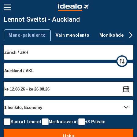
Lennot Sveitsi - Auckland
Meno-paluulento
Vain menolento
Monikohde
Trip type
Suorat Lennot
Matkatavarat
±3 Päivän
Haku