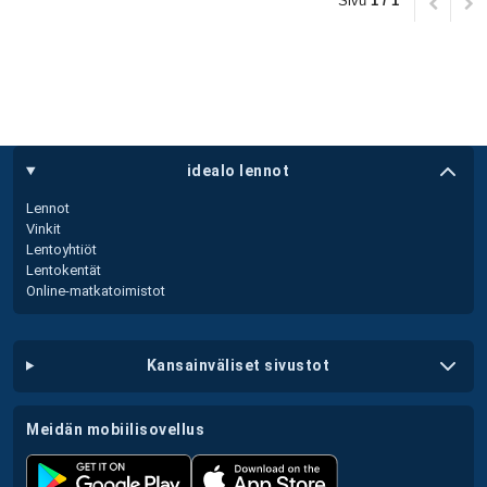
Sivu
1 / 1
idealo lennot
Lennot
Vinkit
Lentoyhtiöt
Lentokentät
Online-matkatoimistot
kansainväliset sivustot
meidän mobiilisovellus