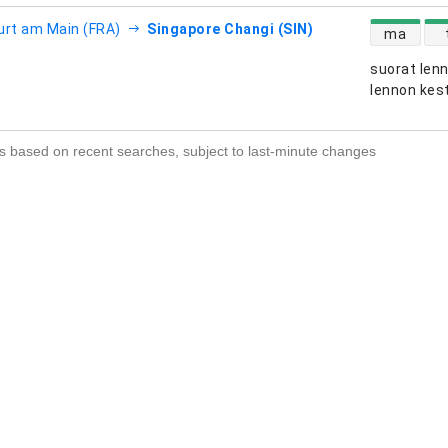
suorien le
urt am Main (FRA)
Singapore Changi (SIN)
ma
suorat len
htiöt
lennon kes
s based on recent searches, subject to last-minute changes