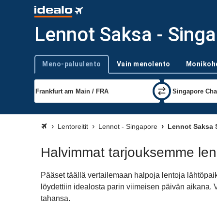
Lennot Saksa - Sing
Meno-paluulento
Vain menolento
Monikoh
Trip type
Lentoreitit
Lennot - Singapore
Lennot Saksa 
Halvimmat tarjouksemme len
Pääset täällä vertailemaan halpoja lentoja lähtöpa
löydettiin idealosta parin viimeisen päivän aikana
tahansa.