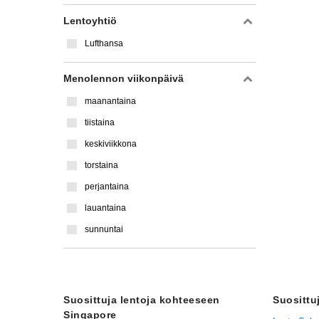
Lentoyhtiö
Lufthansa
Menolennon viikonpäivä
maanantaina
tiistaina
keskiviikkona
torstaina
perjantaina
lauantaina
sunnuntai
Suosittuja lentoja kohteeseen
Suosittu
Singapore