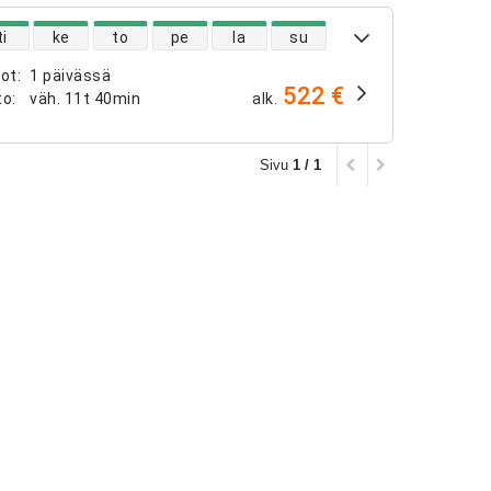
ntojen saatavuus
ti
ke
to
pe
la
su
not
:
1 päivässä
522 €
to
:
väh.
11t 40min
alk.
Sivu
1 / 1