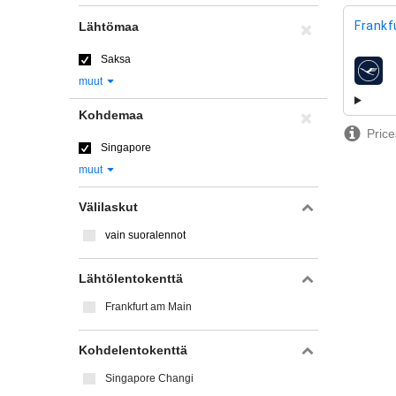
Frankf
Lähtömaa
Saksa
lentoy
muut
Kohdemaa
Price
Singapore
muut
Välilaskut
vain suoralennot
Lähtölentokenttä
Frankfurt am Main
Kohdelentokenttä
Singapore Changi