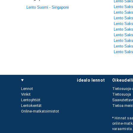
Lento Saks
Lento Saksa
Lento Suomi - Singapore
Lento Saks
Lento Saks
Lento Saks
Lento Saks
Lento Saksa
Lento Saks
Lento Saks
Lento Saks
idealo lennot
oikeudel
Lennot
Tietosuoja-
Vinkit
Tietosuoja
Lentoyhtiöt
Saavutettav
Lentokentät
Tietoa meist
Online-matkatoimistot
* Hinnat saa
online-matk
varaamista. 