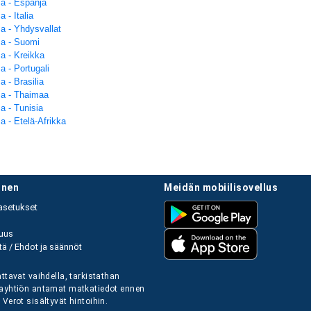
a - Espanja
 - Italia
a - Yhdysvallat
a - Suomi
a - Kreikka
a - Portugali
 - Brasilia
a - Thaimaa
a - Tunisia
a - Etelä-Afrikka
linen
meidän mobiilisovellus
asetukset
uus
ä / Ehdot ja säännöt
ttavat vaihdella, tarkistathan
ayhtiön antamat matkatiedot ennen
Verot sisältyvät hintoihin.