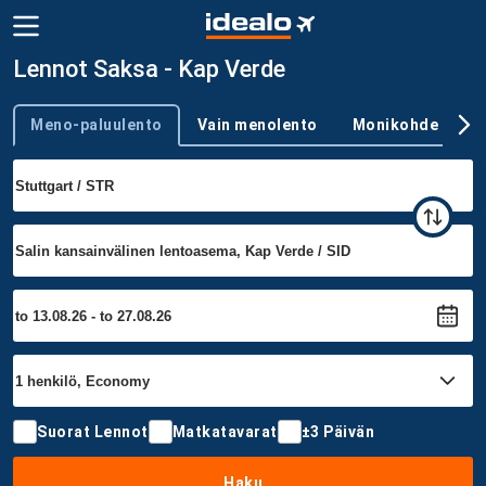
Lennot Saksa - Kap Verde
Meno-paluulento
Vain menolento
Monikohde
Trip type
Suorat Lennot
Matkatavarat
±3 Päivän
Haku