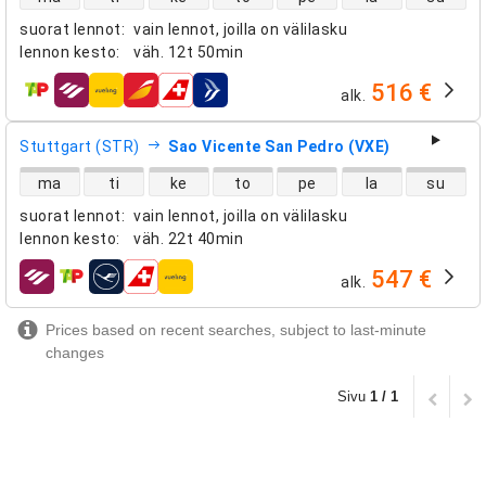
suorat lennot
:
vain lennot, joilla on välilasku
lennon kesto
:
väh.
12t 50min
516 €
alk.
lentoyhtiöt
Stuttgart (STR)
Sao Vicente San Pedro (VXE)
suorien lentojen saatavuus
ma
ti
ke
to
pe
la
su
suorat lennot
:
vain lennot, joilla on välilasku
lennon kesto
:
väh.
22t 40min
547 €
alk.
lentoyhtiöt
Prices based on recent searches, subject to last-minute
changes
Sivu
1 / 1