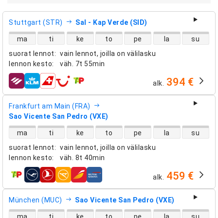
Stuttgart (STR)
Sal - Kap Verde (SID)
suorien lentojen saatavuus
ma
ti
ke
to
pe
la
su
suorat lennot
:
vain lennot, joilla on välilasku
lennon kesto
:
väh.
7t 55min
394 €
alk.
lentoyhtiöt
Frankfurt am Main (FRA)
Sao Vicente San Pedro (VXE)
suorien lentojen saatavuus
ma
ti
ke
to
pe
la
su
suorat lennot
:
vain lennot, joilla on välilasku
lennon kesto
:
väh.
8t 40min
459 €
alk.
lentoyhtiöt
München (MUC)
Sao Vicente San Pedro (VXE)
suorien lentojen saatavuus
ma
ti
ke
to
pe
la
su